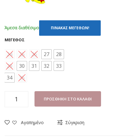
Άμεσα διαθέσιμο
ΠΙΝΑΚΑΣ ΜΕΓΕΘΩΝ!
ΜΈΓΕΘΟΣ
24
25
26
27
28
29
30
31
32
33
34
35
ΠΑΝΤΟΦΛΑΚΙ
ΠΡΟΣΘΉΚΗ ΣΤΟ ΚΑΛΆΘΙ
ΚΟΡΙΤΣΙ
CUBANITAS
SD08021
Αγαπημένο
Σύγκριση
ΦΟΥΞ
(24-