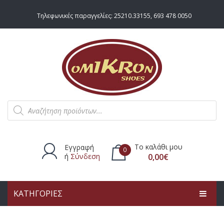
Τηλεφωνικές παραγγελίες:
25210.33155
,
693 478 0050
Products
search
Το καλάθι μου
Εγγραφή
0
ή
Σύνδεση
0,00
€
ΚΑΤΗΓΟΡΙΕΣ
Δεν υπάρχουν προϊόντα στο
καλάθι.
ΑΡΧΙΚΗ