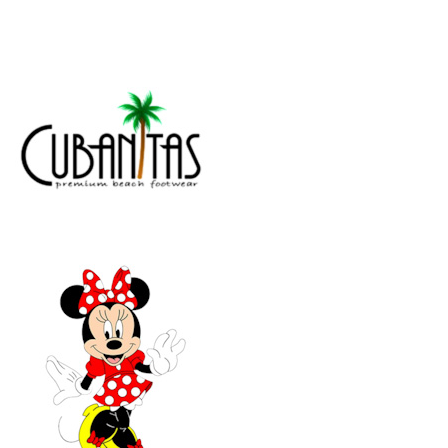
SD0
SD0
903
802
2
6
ΡΟ
ΦΟ
Ζ
ΥΞ
(30
(30
-
-
35)
35)