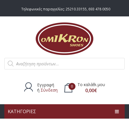
Τηλεφωνικές παραγγελίες:
25210.33155
,
693 478 0050
Products
search
Το καλάθι μου
Εγγραφή
0
ή
Σύνδεση
0,00
€
ΚΑΤΗΓΟΡΙΕΣ
Δεν υπάρχουν προϊόντα στο
καλάθι.
ΑΡΧΙΚΗ