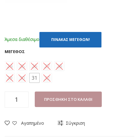
Άμεσα διαθέσιμο
ΠΙΝΑΚΑΣ ΜΕΓΕΘΩΝ!
ΜΈΓΕΘΟΣ
24
25
26
27
28
29
30
31
32
ΠΑΝΤΟΦΛΑΚΙ
ΠΡΟΣΘΉΚΗ ΣΤΟ ΚΑΛΆΘΙ
ΑΓΟΡΙ
SMART
KIDS
Αγαπημένο
Σύγκριση
42/142
ΜΠΛΕ