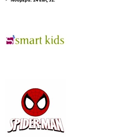
08/
42/
045
154
ΜΠ
ΜΠ
ΛΕ
ΛΕ
(24
-
32)