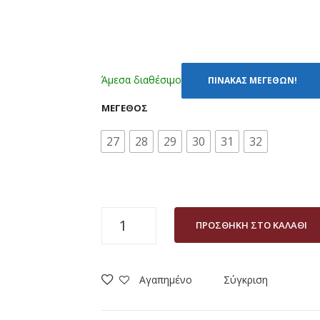
Άμεσα διαθέσιμο
ΠΙΝΑΚΑΣ ΜΕΓΕΘΩΝ!
ΜΈΓΕΘΟΣ
27
28
29
30
31
32
ΠΑΝΤΟΦΛΑΚΙ
ΠΡΟΣΘΉΚΗ ΣΤΟ ΚΑΛΆΘΙ
ΑΓΟΡΙ
CUBANITAS
09/054
Αγαπημένο
Σύγκριση
ΜΠΛΕ
(27-