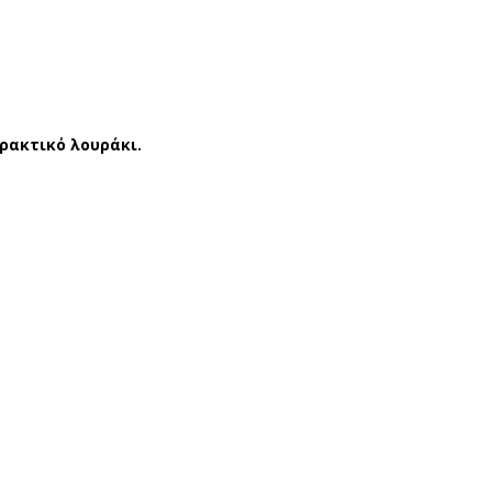
ΑΝ
ΑΠ
ΤΟ
ΟΥ
ΦΛ
ΤΣΙ
ΑΚΙ
ΑΓ
ΚΟ
ΟΡΙ
ρακτικό λουράκι.
ΡΙΤ
GIA
ΣΙ
RDI
CU
NO
BA
GD
NIT
302
AS
7
09/
ΜΠ
052
ΕΖ
ΦΟ
(31
ΥΞ
-
(21
36)