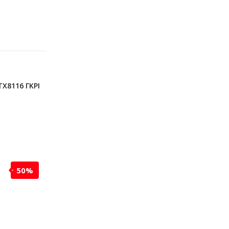
X8116 ΓΚΡΙ
50%