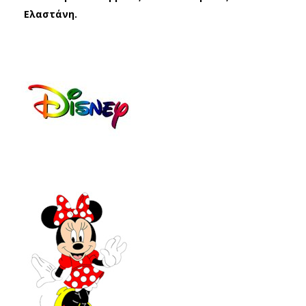
NNI
E
Ελαστάνη.
E
MN
MN
190
190
04
04
ΜΩ
ΠΟ
Β
ΛΥΧ
(19
ΡΩ
-
ΜΕ
38)
Σ
(19
-
38)