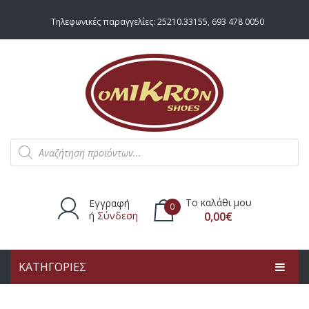
Τηλεφωνικές παραγγελίες:
25210.33155
,
693 478 0050
Products
search
Το καλάθι μου
Εγγραφή
0
ή
Σύνδεση
0,00
€
ΚΑΤΗΓΟΡΙΕΣ
Δεν υπάρχουν προϊόντα στο
καλάθι.
ΑΡΧΙΚΗ