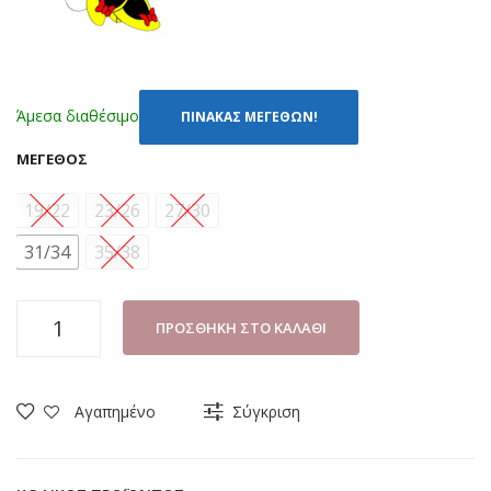
Άμεσα διαθέσιμο
ΠΙΝΑΚΑΣ ΜΕΓΕΘΩΝ!
ΜΈΓΕΘΟΣ
19/22
23/26
27/30
31/34
35/38
ΠΑΙΔΙΚΕΣ
ΠΡΟΣΘΉΚΗ ΣΤΟ ΚΑΛΆΘΙ
ΚΑΛΤΣΕΣ
DISNEY
MINNIE
Αγαπημένο
Σύγκριση
MN19004
ΚΟΚΚΙΝΟ
(19-