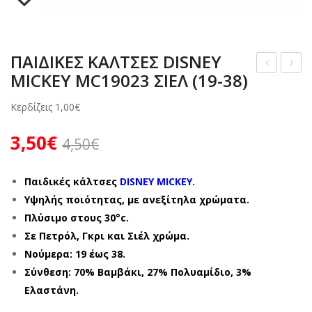
ΖΩΑΚΙΑ
ΜΠΟΤΑΚΙΑ
ΖΩΑΚΙΑ
ΑΝΑΤΟΜΙΚΑ ΠΑΠΟΥΤΣΙΑ – ΜΟΚΑΣΙΝΙΑ
ΠΙΤΖΑΜΕΣ ΓΥΝΑΙΚΕΙΕΣ ΧΕΙΜΕΡΙΝΕΣ
ΚΟΡΙΤΣΙ ΒΕΝΤΟΥΖΑΚΙΑ
ΑΓΟΡΙ ΧΕΙΜΩΝΑΣ
ΓΥΝΑΙΚΕΙΑ 10 € ΚΑΛΟΚΑΙΡΙ
ΓΑΛΟΤΣΕΣ
ΣΑΜΠΩ ΑΝΑΤΟΜΙΚΑ
ΠΙΤΖΑΜΕΣ ΑΝΔΡΙΚΕΣ ΧΕΙΜΕΡΙΝΕΣ
ΑΝΔΡΙΚΕΣ ΚΑΛΤΣΕΣ
ΚΟΡΙΤΣΙ ΧΕΙΜΩΝΑΣ
ΑΓΟΡΙ 10 € ΧΕΙΜΩΝΑΣ
ΠΑΙΔΙΚΕΣ ΚΑΛΤΣΕΣ DISNEY
ΖΩΑΚΙΑ
ΠΑΝΤΟΦΛΕΣ ΧΕΙΜΕΡΙΝΕΣ
ΣΕΤ ΑΝΔΡΙΚΕΣ ΚΑΛΤΣΕΣ
ΑΝΔΡΙΚΑ ΧΕΙΜΩΝΑΣ
ΚΟΡΙΤΣΙ 10 € ΧΕΙΜΩΝΑΣ
MICKEY MC19023 ΣΙΕΛ (19-38)
ΑΙΔ
ΑΙΔ
ΔΕΡΜΑΤΙΝΕΣ – ΑΝΑΤΟΜΙΚΕΣ
ΓΥΝΑΙΚΕΙΕΣ ΚΑΛΤΣΕΣ
ΓΥΝΑΙΚΕΙΑ ΧΕΙΜΩΝΑΣ
ΑΝΔΡΙΚΑ 10 € ΧΕΙΜΩΝΑΣ
ΙΚΕ
ΙΚΕ
Κερδίζεις
1,00
€
Σ
Σ
ΠΑΝΤΟΦΛΕΣ ΚΛΕΙΣΤΕΣ
ΣΕΤ ΓΥΝΑΙΚΕΙΕΣ ΚΑΛΤΣΕΣ
ΓΥΝΑΙΚΕΙΑ 10 € ΧΕΙΜΩΝΑΣ
3,50
€
ΚΑΛ
ΚΑΛ
4,50
€
ΜΠΟΤΑΚΙΑ
ΤΣ
ΤΣ
ΕΣ
ΕΣ
Παιδικές κάλτσες
DISNEY MICKEY.
ΖΩΑΚΙΑ
DIS
DIS
Υψηλής ποιότητας, με ανεξίτηλα χρώματα.
Πλύσιμο στους 30°c.
NE
NE
Σε Πετρόλ, Γκρι και Σιέλ χρώμα.
Y
Y
Νούμερα: 19 έως 38.
MIC
MIC
Σύνθεση: 70% Βαμβάκι, 27% Πολυαμίδιο, 3%
KEY
KEY
Ελαστάνη.
MC
MC