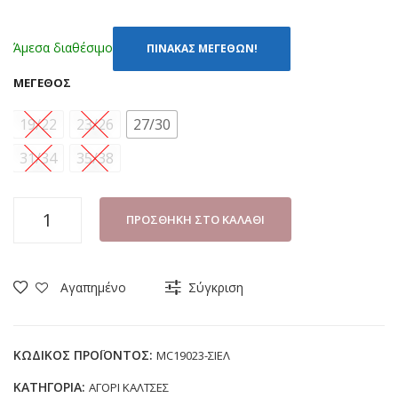
Άμεσα διαθέσιμο
ΠΙΝΑΚΑΣ ΜΕΓΕΘΩΝ!
ΜΈΓΕΘΟΣ
19/22
23/26
27/30
31/34
35/38
ΠΑΙΔΙΚΕΣ
ΠΡΟΣΘΉΚΗ ΣΤΟ ΚΑΛΆΘΙ
ΚΑΛΤΣΕΣ
DISNEY
MICKEY
Αγαπημένο
Σύγκριση
MC19023
ΣΙΕΛ
(19-
ΚΩΔΙΚΌΣ ΠΡΟΪΌΝΤΟΣ:
MC19023-ΣΙΕΛ
38)
ΚΑΤΗΓΟΡΊΑ:
ΑΓΟΡΙ ΚΑΛΤΣΕΣ
ποσότητα