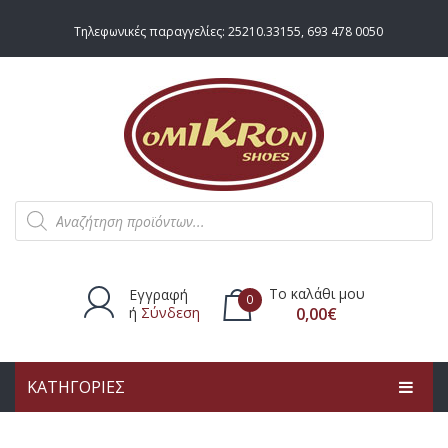
Τηλεφωνικές παραγγελίες:
25210.33155
,
693 478 0050
Products
search
Το καλάθι μου
Εγγραφή
0
ή
Σύνδεση
0,00
€
ΚΑΤΗΓΟΡΙΕΣ
Δεν υπάρχουν προϊόντα στο
καλάθι.
ΑΡΧΙΚΗ