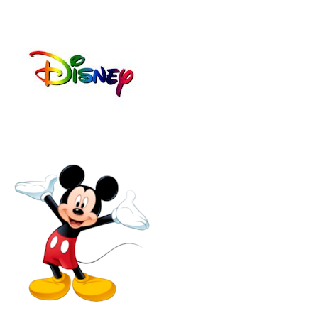
190
190
23
23
ΠΕ
ΓΚΡ
ΤΡ
Ι
ΟΛ
(19
(19
-
-
38)
38)