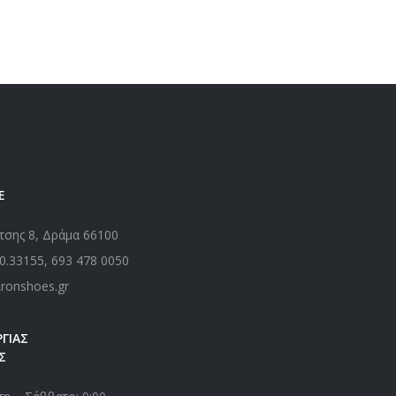
Ε
τσης 8, Δράμα 66100
0.33155
,
693 478 0050
kronshoes.gr
ΓΙΑΣ
Σ