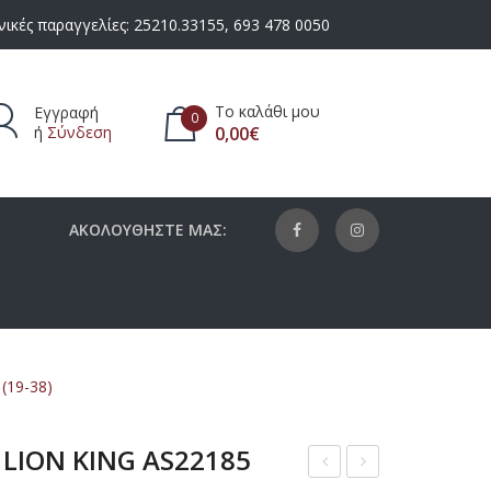
ικές παραγγελίες:
25210.33155
,
693 478 0050
Το καλάθι μου
Εγγραφή
0
ή
Σύνδεση
0,00
€
πάρχουν προϊόντα στο καλάθι.
ΑΚΟΛΟΥΘΗΣΤΕ ΜΑΣ:
(19-38)
 LION KING AS22185