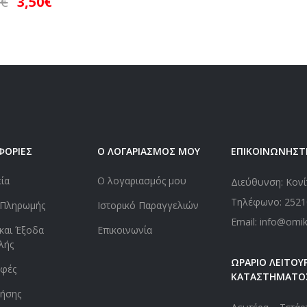
€
3,50
€
ΦΟΡΙΕΣ
Ο ΛΟΓΑΡΙΑΣΜΟΣ ΜΟΥ
ΕΠΙΚΟΙΝΩΝΗΣΤ
εία
Ο λογαριασμός μου
Διεύθυνση: Κονί
Τηλέφωνο:
2521
 Πληρωμής
Ιστορικό Παραγγελιών
Email: info@omi
και Έξοδα
Επικοινωνία
λής
ΩΡΑΡΙΟ ΛΕΙΤΟΥΡ
οφές
ΚΑΤΑΣΤΗΜΑΤΟ
ήσης