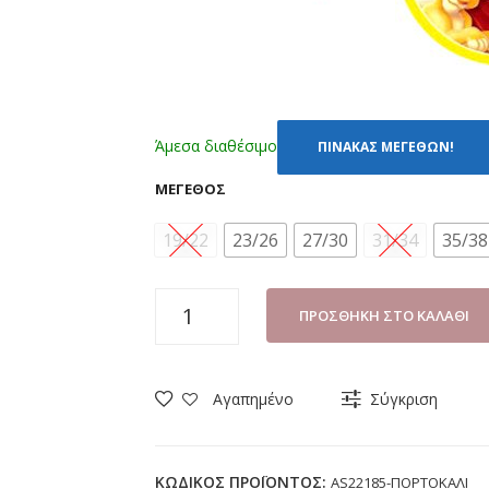
Άμεσα διαθέσιμο
ΠΙΝΑΚΑΣ ΜΕΓΕΘΩΝ!
ΜΈΓΕΘΟΣ
19/22
23/26
27/30
31/34
35/38
ΠΑΙΔΙΚΕΣ
ΠΡΟΣΘΉΚΗ ΣΤΟ ΚΑΛΆΘΙ
ΚΑΛΤΣΕΣ
DISNEY
LION
Αγαπημένο
Σύγκριση
KING
AS22185
ΠΟΡΤΟΚΑΛΙ
ΚΩΔΙΚΌΣ ΠΡΟΪΌΝΤΟΣ:
AS22185-ΠΟΡΤΟΚΑΛΙ