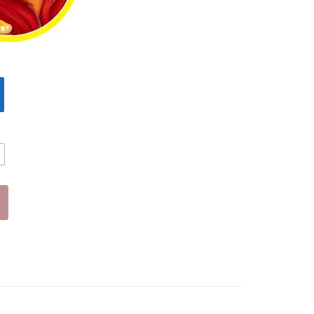
ΓΚΡ
ΜΠ
Ι
ΛΕ
(19
(19
-
-
34)
38)