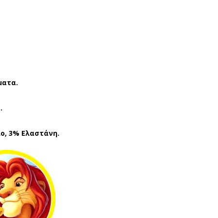
ΑΙΔ
ΑΙΔ
ΙΚΕ
ΙΚΕ
Σ
Σ
ΚΑΛ
ΚΑΛ
ΤΣ
ΤΣ
ΕΣ
ΕΣ
DIS
DIS
ματα.
NE
NE
.
Y
Y
LIO
LIO
ο, 3% Ελαστάνη.
N
N
KIN
KIN
G
G
AS2
AS2
158
218
0
5