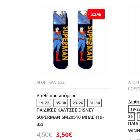
22%
ΑΓΟΡΙ ΚΑΛΤΣΕΣ
ΑΓΟΡΙ
ΚΟΡΙΤ
Διαθέσιμα νούμερα:
Διαθέ
19-22
35-38
23-26
31-34
19-2
ΠΑΙΔΙΚΕΣ ΚΑΛΤΣΕΣ DISNEY
26
SUPERMAN SM20510 ΜΠΛΕ (19-
ΠΑΙΔ
38)
WINNI
4,50
€
3,50
€