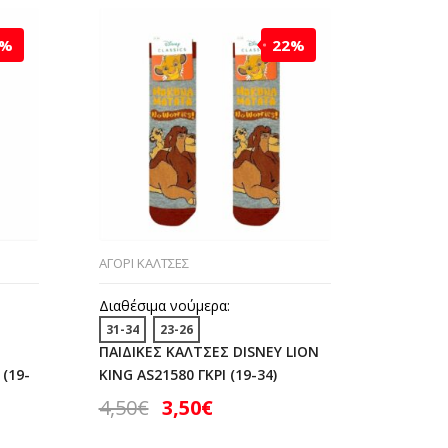
2%
22%
ΑΓΟΡΙ ΚΑΛΤΣΕΣ
ΑΓΟΡΙ ΚΑ
Διαθέσιμα νούμερα:
Διαθέσι
31-34
23-26
31-34
ΠΑΙΔΙΚΕΣ ΚΑΛΤΣΕΣ DISNEY LION
ΠΑΙΔΙΚΕ
(19-
KING AS21580 ΓΚΡΙ (19-34)
MCQUEE
34)
4,50
€
3,50
€
4,50
€