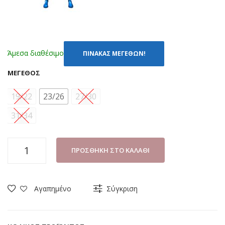
Άμεσα διαθέσιμο
ΠΙΝΑΚΑΣ ΜΕΓΕΘΩΝ!
ΜΈΓΕΘΟΣ
19/22
23/26
27/30
31/34
ΠΑΙΔΙΚΕΣ
ΠΡΟΣΘΉΚΗ ΣΤΟ ΚΑΛΆΘΙ
ΚΑΛΤΣΕΣ
DISNEY
BATMAN
Αγαπημένο
Σύγκριση
BM17057
ΚΟΚΚΙΝΟ
(19-