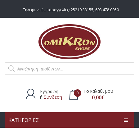
Τηλεφωνικές παραγγελίες:
25210.33155
,
693 478 0050
Products
search
Το καλάθι μου
Εγγραφή
0
ή
Σύνδεση
0,00
€
ΚΑΤΗΓΟΡΙΕΣ
Δεν υπάρχουν προϊόντα στο
καλάθι.
ΑΡΧΙΚΗ