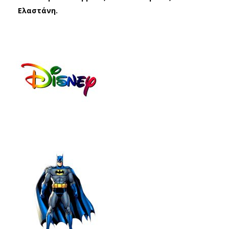
MC
AN
Ελαστάνη.
205
BM
01
170
ΓΚΡ
57
Ι
ΜΑ
(19
ΥΡ
-
Ο
38)
(19
-
34)