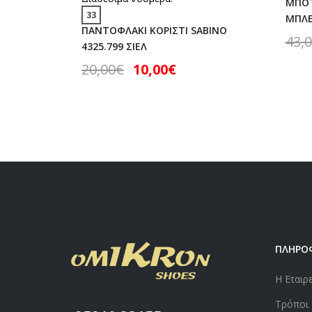
ΜΠΟΤ
33
ΜΠΛΕ 
ΠΑΝΤΟΦΛΑΚΙ ΚΟΡΙΣΤΙ SABINO
43,
4325.799 ΣΙΕΛ
20,00
€
10,00
€
ΠΛΗΡΟ
Η Εταιρ
Τρόποι