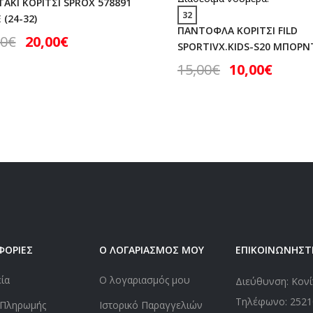
ΑΚΙ ΚΟΡΙΤΣΙ SPROX 578891
32
(24-32)
ΠΑΝΤΟΦΛΑ ΚΟΡΙΤΣΙ FILD
00
€
20,00
€
SPORTIVX.KIDS-S20 ΜΠΟΡ
15,00
€
10,00
€
ΦΟΡΙΕΣ
Ο ΛΟΓΑΡΙΑΣΜΟΣ ΜΟΥ
ΕΠΙΚΟΙΝΩΝΗΣΤ
εία
Ο λογαριασμός μου
Διεύθυνση: Κονί
Τηλέφωνο:
2521
 Πληρωμής
Ιστορικό Παραγγελιών