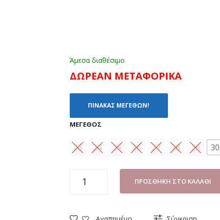
Άμεσα διαθέσιμο
ΔΩΡΕΑΝ ΜΕΤΑΦΟΡΙΚΑ
ΠΙΝΑΚΑΣ ΜΕΓΕΘΩΝ!
ΜΈΓΕΘΟΣ
23
24
25
26
27
28
29
30
ΜΠΟΤΑΚΙ
ΠΡΟΣΘΉΚΗ ΣΤΟ ΚΑΛΆΘΙ
ΚΟΡΙΤΣΙ
SMART
KIDS
Αγαπημένο
Σύγκριση