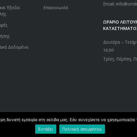
Email: info@omi
και Έξοδα
Επικοινωνία
λής
ΩΡΑΡΙΟ ΛΕΙΤΟΥΡ
οφές
ΚΑΤΑΣΤΗΜΑΤΟ
ήσης
Δευτέρα – Τετάρτ
ικά Δεδομένα
16:00
Τρίτη, Πέμπτη, Π
η δυνατή εμπειρία στη σελίδα μας. Εάν συνεχίσετε να χρησιμοποιείτε 
ed. Powered by
webApplications
Εντάξει
Πολιτική απορρήτου