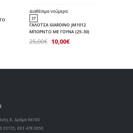
28
30
Διαθέσιμα νούμερα:
ΠΑΝΤΟΦ
27
ΝΤΟ
ANATOM
ΓΑΛΟΤΣΑ GIARDINO JM1012
ΓΚΡΙ (28
ΜΠΟΡΝΤΩ ΜΕ ΓΟΥΝΑ (25-30)
15,00
25,00
€
10,00
€
Ε
τσης 8, Δράμα 66100
0.33155
,
693 478 0050