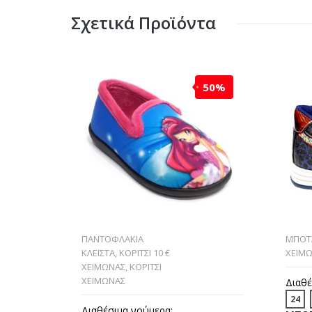
Σχετικά Προϊόντα
50%
ΠΑΝΤΟΦΛΑΚΙΑ
ΜΠΟΤ
ΚΛΕΙΣΤΑ
,
ΚΟΡΙΤΣΙ 10 €
ΧΕΙΜ
ΧΕΙΜΩΝΑΣ
,
ΚΟΡΙΤΣΙ
ΧΕΙΜΩΝΑΣ
Διαθέ
24
Διαθέσιμα νούμερα: