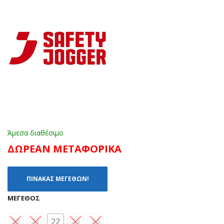
240
Υ
ΜΑ
(20
ΥΡ
-
Ο
26)
(35
-
39)
Άμεσα διαθέσιμο
ΔΩΡΕΑΝ ΜΕΤΑΦΟΡΙΚΑ
ΠΙΝΑΚΑΣ ΜΕΓΕΘΩΝ!
ΜΈΓΕΘΟΣ
20
21
22
23
24