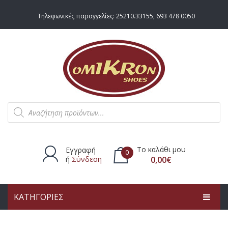
Τηλεφωνικές παραγγελίες:
25210.33155
,
693 478 0050
Products
search
Το καλάθι μου
Εγγραφή
0
ή
Σύνδεση
0,00
€
ΚΑΤΗΓΟΡΙΕΣ
Δεν υπάρχουν προϊόντα στο
καλάθι.
ΑΡΧΙΚΗ