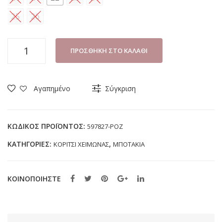
25
26
ΜΠΟΤΑΚΙ
ΠΡΟΣΘΉΚΗ ΣΤΟ ΚΑΛΆΘΙ
ΚΟΡΙΤΣΙ
SAFETY
JOGGER
Αγαπημένο
Σύγκριση
597827
ΡΟΖ
(20-
ΚΩΔΙΚΌΣ ΠΡΟΪΌΝΤΟΣ:
597827-ΡΟΖ
26)
ΚΑΤΗΓΟΡΊΕΣ:
,
ΚΟΡΙΤΣΙ ΧΕΙΜΩΝΑΣ
ΜΠΟΤΑΚΙΑ
ποσότητα
ΚΟΙΝΟΠΟΙΗΣΤΕ