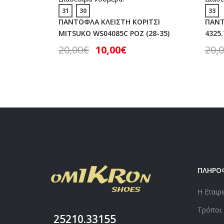
31
30
33
ΠΑΝΤΟΦΛΑ ΚΛΕΙΣΤΗ ΚΟΡΙΤΣΙ
ΠΑΝΤ
MITSUKO WS04085C ΡΟΖ (28-35)
4325.
20,00
€
10,00
€
20,
ΠΛΗΡΟ
Η Εταιρ
Τρόποι
25210.33155