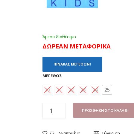
Άμεσα διαθέσιμο
ΔΩΡΕΑΝ ΜΕΤΑΦΟΡΙΚΑ
ΠΙΝΑΚΑΣ ΜΕΓΕΘΩΝ!
ΜΈΓΕΘΟΣ
20
21
22
23
24
25
ΜΠΟΤΑΚΙ
ΠΡΟΣΘΉΚΗ ΣΤΟ ΚΑΛΆΘΙ
ΚΟΡΙΤΣΙ
GIARDINO
D'ORO
Αγαπημένο
Σύγκριση