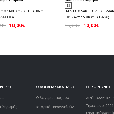
28
ΟΦΛΑΚΙ ΚΟΡΙΣΤΙ SABINO
ΠΑΝΤΟΦΛΑΚΙ ΚΟΡΙΤΣΙ SMA
799 ΣΙΕΛ
KIDS 42/115 ΦΟΥΞ (19-28)
00
€
10,00
€
15,00
€
10,00
€
ΦΟΡΙΕΣ
Ο ΛΟΓΑΡΙΑΣΜΟΣ ΜΟΥ
ΕΠΙΚΟΙΝΩΝΗΣΤ
εία
Ο λογαριασμός μου
Διεύθυνση: Κονί
Τηλέφωνο:
2521
 Πληρωμής
Ιστορικό Παραγγελιών
Email: info@omi