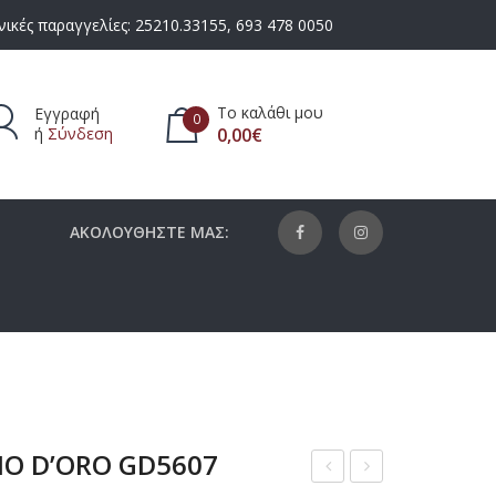
ικές παραγγελίες:
25210.33155
,
693 478 0050
Το καλάθι μου
Εγγραφή
0
ή
Σύνδεση
0,00
€
πάρχουν προϊόντα στο καλάθι.
ΑΚΟΛΟΥΘΗΣΤΕ ΜΑΣ:
NO D’ORO GD5607