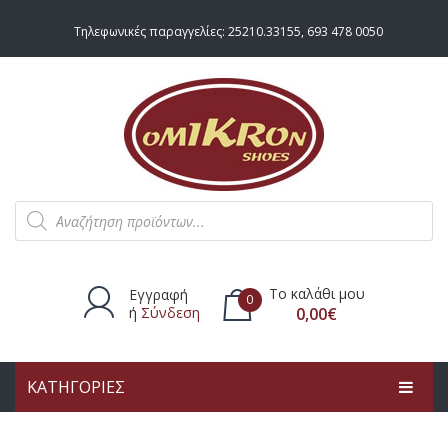
Τηλεφωνικές παραγγελίες:
25210.33155
,
693 478 0050
Products
search
Το καλάθι μου
Εγγραφή
0
ή
Σύνδεση
0,00
€
ΚΑΤΗΓΟΡΙΕΣ
Δεν υπάρχουν προϊόντα στο
καλάθι.
ΑΡΧΙΚΗ