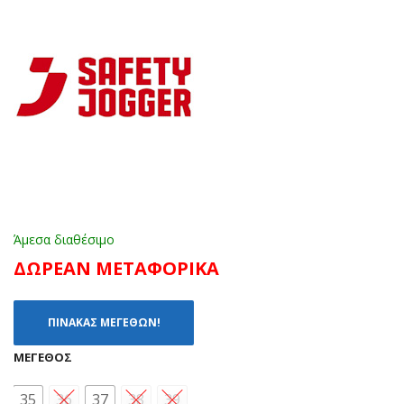
ΚΑ
ΛΕ
ΜΕ
(36
Λ
-
(20
41)
-
26)
Άμεσα διαθέσιμο
ΔΩΡΕΑΝ ΜΕΤΑΦΟΡΙΚΑ
ΠΙΝΑΚΑΣ ΜΕΓΕΘΩΝ!
ΜΈΓΕΘΟΣ
35
36
37
38
39