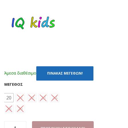
ΣΙΕ
ΓΚΡ
Λ
Ι
(30
(34
-
-
36)
39)
Άμεσα διαθέσιμο
ΠΙΝΑΚΑΣ ΜΕΓΕΘΩΝ!
ΜΈΓΕΘΟΣ
20
21
22
23
24
25
26
ΜΠΟΤΑΚΙ