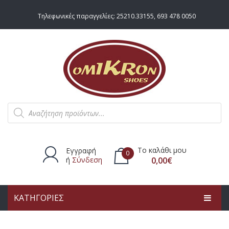
Τηλεφωνικές παραγγελίες:
25210.33155
,
693 478 0050
Products
search
Το καλάθι μου
Εγγραφή
0
ή
Σύνδεση
0,00
€
ΚΑΤΗΓΟΡΙΕΣ
Δεν υπάρχουν προϊόντα στο
καλάθι.
ΑΡΧΙΚΗ