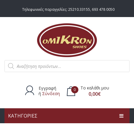
Τηλεφωνικές παραγγελίες:
25210.33155
,
693 478 0050
Products
search
Το καλάθι μου
Εγγραφή
0
ή
Σύνδεση
0,00
€
ΚΑΤΗΓΟΡΙΕΣ
Δεν υπάρχουν προϊόντα στο
καλάθι.
ΑΡΧΙΚΗ