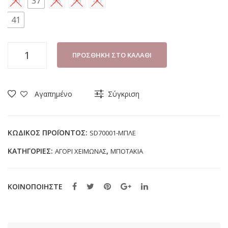
36
37
38
39
40
41
ΜΠΟΤΑΚΙ
ΠΡΟΣΘΉΚΗ ΣΤΟ ΚΑΛΆΘΙ
ΑΓΟΡΙ
COCKERS
SD70001
Αγαπημένο
Σύγκριση
ΜΠΛΕ
(36-
41)
ΚΩΔΙΚΌΣ ΠΡΟΪΌΝΤΟΣ:
SD70001-ΜΠΛΕ
ποσότητα
ΚΑΤΗΓΟΡΊΕΣ:
,
ΑΓΟΡΙ ΧΕΙΜΩΝΑΣ
ΜΠΟΤΑΚΙΑ
ΚΟΙΝΟΠΟΙΗΣΤΕ