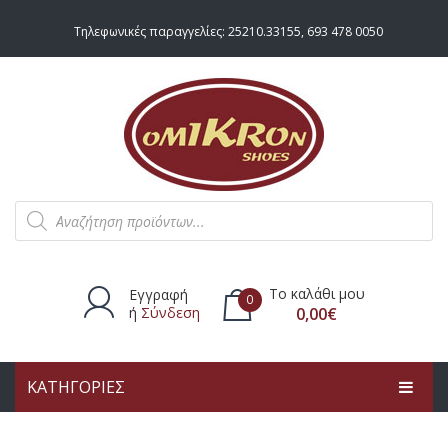
Τηλεφωνικές παραγγελίες:
25210.33155
,
693 478 0050
Products
search
Το καλάθι μου
Εγγραφή
0
ή
Σύνδεση
0,00
€
ΚΑΤΗΓΟΡΙΕΣ
Δεν υπάρχουν προϊόντα στο
καλάθι.
ΑΡΧΙΚΗ