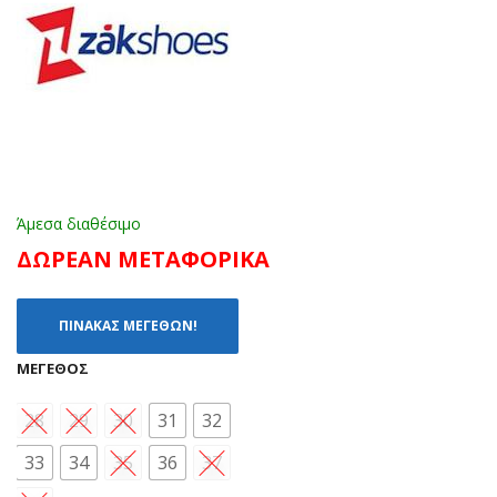
ΑΣ
6
ΠΡ
ΡΟ
Ο
Ζ
(28
(28
-
-
35)
38)
Άμεσα διαθέσιμο
ΔΩΡΕΑΝ ΜΕΤΑΦΟΡΙΚΑ
ΠΙΝΑΚΑΣ ΜΕΓΕΘΩΝ!
ΜΈΓΕΘΟΣ
28
29
30
31
32
33
34
35
36
37