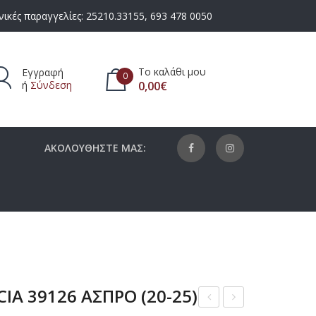
ικές παραγγελίες:
25210.33155
,
693 478 0050
Το καλάθι μου
Εγγραφή
0
ή
Σύνδεση
0,00
€
πάρχουν προϊόντα στο καλάθι.
ΑΚΟΛΟΥΘΗΣΤΕ ΜΑΣ:
IA 39126 ΑΣΠΡΟ (20-25)