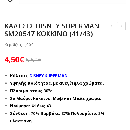
ΖΩΑΚΙΑ
ΜΠΟΤΑΚΙΑ
ΖΩΑΚΙΑ
ΑΝΑΤΟΜΙΚΑ ΠΑΠΟΥΤΣΙΑ – ΜΟΚΑΣΙΝΙΑ
ΠΙΤΖΑΜΕΣ ΓΥΝΑΙΚΕΙΕΣ ΧΕΙΜΕΡΙΝΕΣ
ΚΟΡΙΤΣΙ ΒΕΝΤΟΥΖΑΚΙΑ
ΑΓΟΡΙ ΧΕΙΜΩΝΑΣ
ΓΥΝΑΙΚΕΙΑ 10 € ΚΑΛΟΚΑΙΡΙ
ΓΑΛΟΤΣΕΣ
ΣΑΜΠΩ ΑΝΑΤΟΜΙΚΑ
ΠΙΤΖΑΜΕΣ ΑΝΔΡΙΚΕΣ ΧΕΙΜΕΡΙΝΕΣ
ΑΝΔΡΙΚΕΣ ΚΑΛΤΣΕΣ
ΚΟΡΙΤΣΙ ΧΕΙΜΩΝΑΣ
ΑΓΟΡΙ 10 € ΧΕΙΜΩΝΑΣ
ΚΑΛΤΣΕΣ DISNEY SUPERMAN
ΖΩΑΚΙΑ
ΠΑΝΤΟΦΛΕΣ ΧΕΙΜΕΡΙΝΕΣ
ΣΕΤ ΑΝΔΡΙΚΕΣ ΚΑΛΤΣΕΣ
ΑΝΔΡΙΚΑ ΧΕΙΜΩΝΑΣ
ΚΟΡΙΤΣΙ 10 € ΧΕΙΜΩΝΑΣ
SM20547 ΚΟΚΚΙΝΟ (41/43)
ΑΛΤ
ΑΛΤ
ΔΕΡΜΑΤΙΝΕΣ – ΑΝΑΤΟΜΙΚΕΣ
ΓΥΝΑΙΚΕΙΕΣ ΚΑΛΤΣΕΣ
ΓΥΝΑΙΚΕΙΑ ΧΕΙΜΩΝΑΣ
ΑΝΔΡΙΚΑ 10 € ΧΕΙΜΩΝΑΣ
ΣΕ
ΣΕ
Κερδίζεις
1,00
€
Σ
Σ
ΠΑΝΤΟΦΛΕΣ ΚΛΕΙΣΤΕΣ
ΣΕΤ ΓΥΝΑΙΚΕΙΕΣ ΚΑΛΤΣΕΣ
ΓΥΝΑΙΚΕΙΑ 10 € ΧΕΙΜΩΝΑΣ
4,50
€
DIS
DIS
5,50
€
ΜΠΟΤΑΚΙΑ
NE
NE
Y
Y
Κάλτσες
DISNEY SUPERMAN.
ΖΩΑΚΙΑ
SU
BA
Υψηλής ποιότητας, με ανεξίτηλα χρώματα.
Πλύσιμο στους 30°c.
PE
TM
Σε Μαύρο, Κόκκινο, Μωβ και Μπλε χρώμα.
RM
AN
Νούμερα: 41 έως 43.
AN
BM
Σύνθεση: 70% Βαμβάκι, 27% Πολυαμίδιο, 3%
SM
215
Ελαστάνη.
205
32