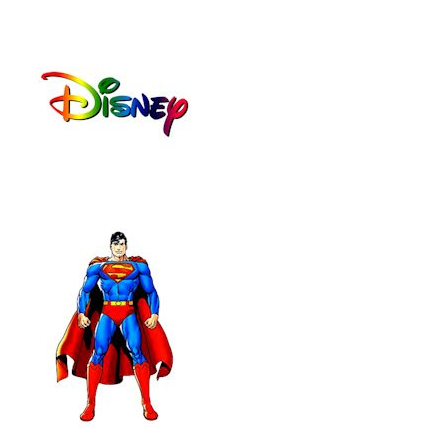
47
ΜΠ
ΜΩ
ΛΕ
Β
(41
(41
-
-
45)
43)