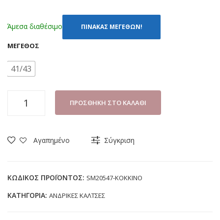
Άμεσα διαθέσιμο
ΠΙΝΑΚΑΣ ΜΕΓΕΘΩΝ!
ΜΈΓΕΘΟΣ
41/43
ΚΑΛΤΣΕΣ
ΠΡΟΣΘΉΚΗ ΣΤΟ ΚΑΛΆΘΙ
DISNEY
SUPERMAN
SM20547
Αγαπημένο
Σύγκριση
ΚΟΚΚΙΝΟ
(41/43)
ποσότητα
ΚΩΔΙΚΌΣ ΠΡΟΪΌΝΤΟΣ:
SM20547-ΚΟΚΚΙΝΟ
ΚΑΤΗΓΟΡΊΑ:
ΑΝΔΡΙΚΕΣ ΚΑΛΤΣΕΣ