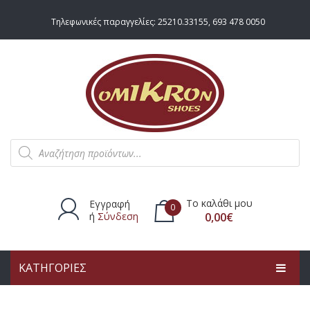
Τηλεφωνικές παραγγελίες:
25210.33155
,
693 478 0050
Products
search
Το καλάθι μου
Εγγραφή
0
ή
Σύνδεση
0,00
€
ΚΑΤΗΓΟΡΙΕΣ
Δεν υπάρχουν προϊόντα στο
καλάθι.
ΑΡΧΙΚΗ