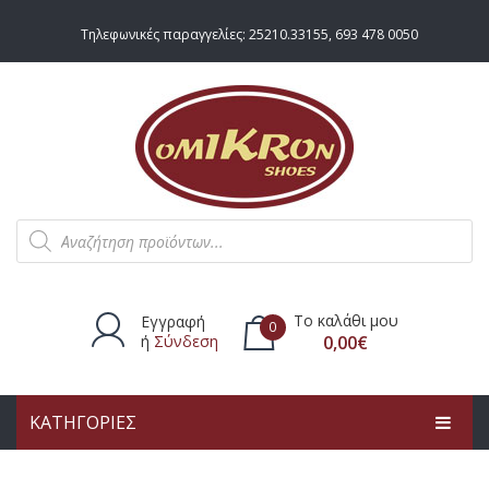
Τηλεφωνικές παραγγελίες:
25210.33155
,
693 478 0050
Products
search
Το καλάθι μου
Εγγραφή
0
ή
Σύνδεση
0,00
€
ΚΑΤΗΓΟΡΙΕΣ
Δεν υπάρχουν προϊόντα στο
καλάθι.
ΑΡΧΙΚΗ