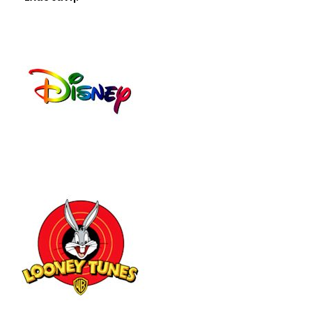
47
152
ΜΠ
2
ΛΕ
ΚΟ
(41
ΚΚΙ
-
ΝΟ
43)
(41
-
45)