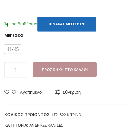
Άμεσα διαθέσιμο
ΠΙΝΑΚΑΣ ΜΕΓΕΘΩΝ!
ΜΈΓΕΘΟΣ
41/45
ΚΑΛΤΣΕΣ
ΠΡΟΣΘΉΚΗ ΣΤΟ ΚΑΛΆΘΙ
DISNEY
LOONEY
TUNES
Αγαπημένο
Σύγκριση
LT21522
ΚΙΤΡΙΝΟ
(41-
ΚΩΔΙΚΌΣ ΠΡΟΪΌΝΤΟΣ:
LT21522-ΚΙΤΡΙΝΟ
45)
ΚΑΤΗΓΟΡΊΑ:
ΑΝΔΡΙΚΕΣ ΚΑΛΤΣΕΣ
ποσότητα