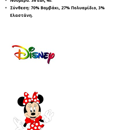
Νούμερα: 36 έως 40.
ON
222
Σύνθεση: 70% Βαμβάκι, 27% Πολυαμίδιο, 3%
EY
05
Ελαστάνη.
TU
ΠΟ
NES
ΛΥΧ
LT2
ΡΩ
152
ΜΕ
1
Σ
ΠΟ
(36
ΛΥΧ
-
ΡΩ
40)
ΜΕ
Σ
(41
-
45)