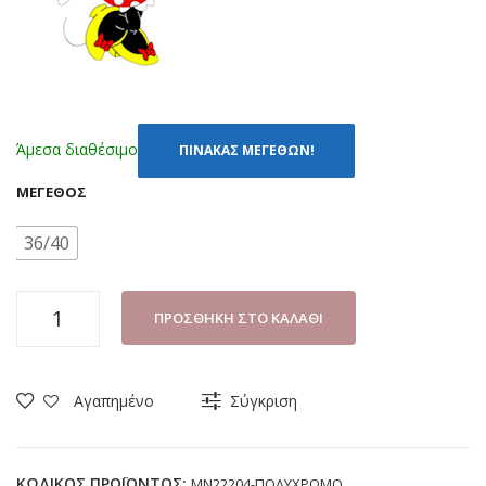
Άμεσα διαθέσιμο
ΠΙΝΑΚΑΣ ΜΕΓΕΘΩΝ!
ΜΈΓΕΘΟΣ
36/40
ΚΑΛΤΣΕΣ
ΠΡΟΣΘΉΚΗ ΣΤΟ ΚΑΛΆΘΙ
(ΣΕΤ
4
ΤΜΧ)
Αγαπημένο
Σύγκριση
DISNEY
MINNIE
MN22204
ΚΩΔΙΚΌΣ ΠΡΟΪΌΝΤΟΣ:
MN22204-ΠΟΛΥΧΡΩΜΟ