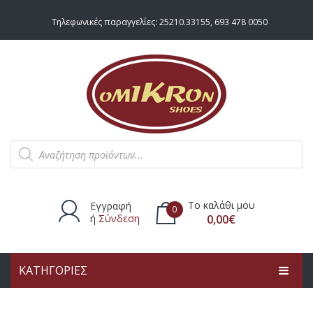
Τηλεφωνικές παραγγελίες:
25210.33155
,
693 478 0050
Products
search
Το καλάθι μου
Εγγραφή
0
ή
Σύνδεση
0,00
€
ΚΑΤΗΓΟΡΙΕΣ
Δεν υπάρχουν προϊόντα στο
καλάθι.
ΑΡΧΙΚΗ