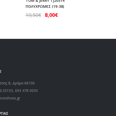
TOM & JERRY TJ20514
(23-34)
ΠΟΛΥΧΡΩΜΕΣ (19-38)
10,50
10,50
€
8,00
€
Ε
τσης 8, Δράμα 66100
0.33155
,
693 478 0050
kronshoes.gr
ΓΙΑΣ