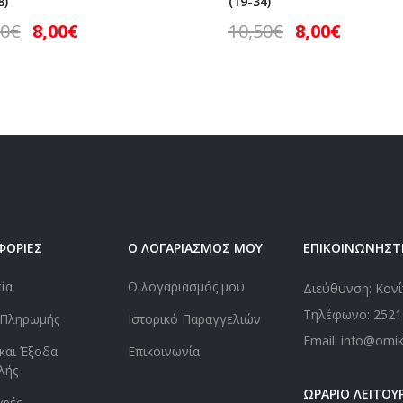
8)
(19-34)
50
€
8,00
€
10,50
€
8,00
€
ΦΟΡΙΕΣ
Ο ΛΟΓΑΡΙΑΣΜΟΣ ΜΟΥ
ΕΠΙΚΟΙΝΩΝΗΣΤ
εία
Ο λογαριασμός μου
Διεύθυνση: Κονί
Τηλέφωνο:
2521
 Πληρωμής
Ιστορικό Παραγγελιών
Email: info@omi
και Έξοδα
Επικοινωνία
λής
ΩΡΑΡΙΟ ΛΕΙΤΟΥΡ
οφές