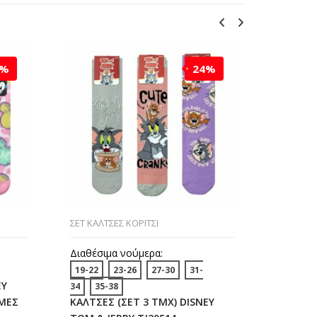
4%
24%
ΣΕΤ ΚΑΛΤΣΕΣ ΚΟΡΙΤΣΙ
ΣΕΤ ΚΑΛΤ
Διαθέσιμα νούμερα:
Διαθέσι
19-22
23-26
27-30
31-
23-26
EY
ΚΑΛΤΣΕΣ
34
35-38
ΜΕΣ
ΚΑΛΤΣΕΣ (ΣΕΤ 3 ΤΜΧ) DISNEY
MINNIE