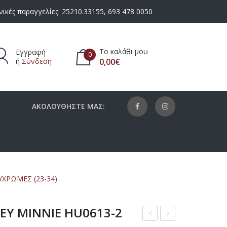
ικές παραγγελίες:
25210.33155
,
693 478 0050
Το καλάθι μου
Εγγραφή
0
ή
Σύνδεση
0,00
€
πάρχουν προϊόντα στο καλάθι.
ΑΚΟΛΟΥΘΗΣΤΕ ΜΑΣ:
ΥΧΡΩΜΕΣ (23-34)
NEY MINNIE HU0613-2