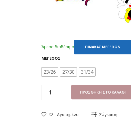
Άμεσα διαθέσιμο
ΠΙΝΑΚΑΣ ΜΕΓΕΘΩΝ!
ΜΈΓΕΘΟΣ
23/26
27/30
31/34
ΚΑΛΤΣΕΣ
ΠΡΟΣΘΉΚΗ ΣΤΟ ΚΑΛΆΘΙ
(ΣΕΤ
3
ΤΜΧ)
Αγαπημένο
Σύγκριση
DISNEY
MINNIE