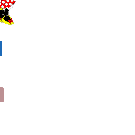
ΠΟ
ΛΥΧ
ΡΩ
ΜΕ
Σ
(23
-
34)