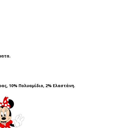
ΑΛΤ
ΠΟ
ΣΕ
ΤΑ
Σ
ΚΙ
(ΣΕ
ΚΟ
Τ 3
ΡΙΤ
ΤΜ
ΣΙ
Χ)
SPR
ματα.
DIS
OX
NE
367
Y
577
MI
ΜΠ
ρας, 10% Πολυαμίδιο, 2% Ελαστάνη.
NNI
ΛΕ
E
(20
HU
-
061
26)
3-1