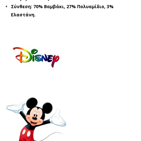
QU
KEY
Σύνθεση: 70% Βαμβάκι, 27% Πολυαμίδιο, 3%
EE
MN
Ελαστάνη.
N
221
CR2
72
217
ΠΟ
3
ΛΥΧ
ΠΟ
ΡΩ
ΛΥΧ
ΜΕ
ΡΩ
Σ
ΜΕ
(19
Σ
-
(19
38)
-
38)