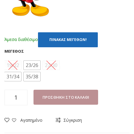
Άμεσα διαθέσιμο
ΠΙΝΑΚΑΣ ΜΕΓΕΘΩΝ!
ΜΈΓΕΘΟΣ
19/22
23/26
27/30
31/34
35/38
ΚΑΛΤΣΕΣ
ΠΡΟΣΘΉΚΗ ΣΤΟ ΚΑΛΆΘΙ
(ΣΕΤ
3
ΤΜΧ)
Αγαπημένο
Σύγκριση
DISNEY
MICKEY