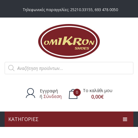
Τηλεφωνικές παραγγελίες:
25210.33155
,
693 478 0050
Products
search
Το καλάθι μου
Εγγραφή
0
ή
Σύνδεση
0,00
€
ΚΑΤΗΓΟΡΙΕΣ
Δεν υπάρχουν προϊόντα στο
καλάθι.
ΑΡΧΙΚΗ