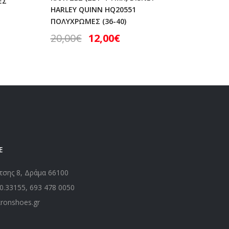
ΕΣ
(19-34)
HARLEY QUINN HQ20551
10,50
ΠΟΛΥΧΡΩΜΕΣ (36-40)
20,00
€
12,00
€
Ε
τσης 8, Δράμα 66100
0.33155
,
693 478 0050
kronshoes.gr