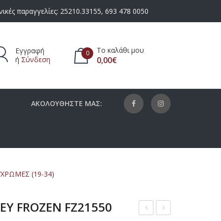
ικές παραγγελίες:
25210.33155
,
693 478 0050
Το καλάθι μου
Εγγραφή
0
ή
Σύνδεση
0,00
€
πάρχουν προϊόντα στο καλάθι.
ΑΚΟΛΟΥΘΗΣΤΕ ΜΑΣ:
ΧΡΩΜΕΣ (19-34)
NEY FROZEN FZ21550