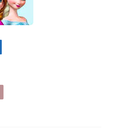
ΠΟ
ΠΟ
ΛΥΧ
ΛΥΧ
ΡΩ
ΡΩ
ΜΕ
ΜΕ
Σ
Σ
(19
(19
-
-
34)
38)