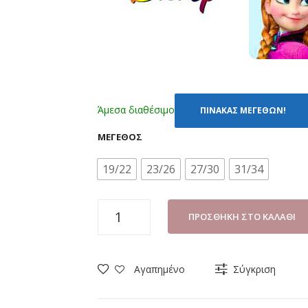
Άμεσα διαθέσιμο
ΠΙΝΑΚΑΣ ΜΕΓΕΘΩΝ!
ΜΈΓΕΘΟΣ
19/22
23/26
27/30
31/34
ΚΑΛΤΣΕΣ
ΠΡΟΣΘΉΚΗ ΣΤΟ ΚΑΛΆΘΙ
(ΣΕΤ
3
ΤΜΧ)
Αγαπημένο
Σύγκριση
DISNEY
FROZEN