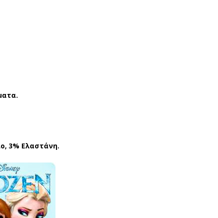
ΑΛΤ
ΑΛΤ
ΣΕ
ΣΕ
Σ
Σ
(ΣΕ
(ΣΕ
Τ 3
Τ 3
ΤΜ
ΤΜ
Χ)
Χ)
ματα.
DIS
DIS
NE
NE
Y
Y
MI
MI
ο, 3% Ελαστάνη.
NNI
NNI
E
E
MN
MN
221
205
69
04