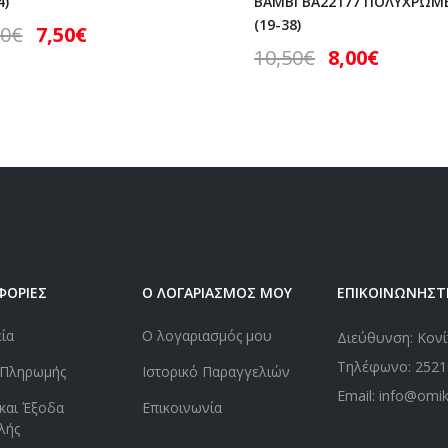
4)
BAMBI BA22177 ΠΟΛΥΧΡΩΜ
(19-38)
50
€
7,50
€
10,50
€
8,00
€
ΦΟΡΙΕΣ
Ο ΛΟΓΑΡΙΑΣΜΟΣ ΜΟΥ
ΕΠΙΚΟΙΝΩΝΗΣΤ
εία
Ο λογαριασμός μου
Διεύθυνση: Κονί
Τηλέφωνο:
2521
 Πληρωμής
Ιστορικό Παραγγελιών
Email: info@omi
και Έξοδα
Επικοινωνία
λής