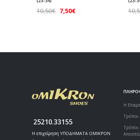
(23-34)
(23-3
10,50
€
7,50
€
10,
ΠΛΗΡΟ
Η Εταιρ
Τρόποι
25210.33155
Τρόποι 
Η επιχείρηση ΥΠΟΔΗΜΑΤΑ ΟΜΙΚΡΟΝ
Αποστο