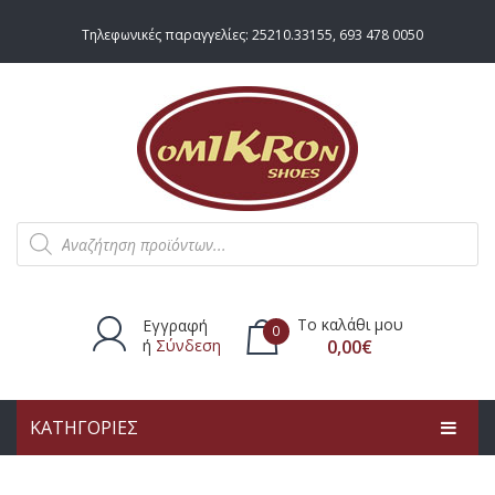
Τηλεφωνικές παραγγελίες:
25210.33155
,
693 478 0050
Products
search
Το καλάθι μου
Εγγραφή
0
ή
Σύνδεση
0,00
€
ΚΑΤΗΓΟΡΙΕΣ
Δεν υπάρχουν προϊόντα στο
καλάθι.
ΑΡΧΙΚΗ