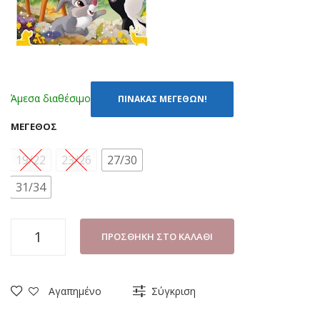
Άμεσα διαθέσιμο
ΠΙΝΑΚΑΣ ΜΕΓΕΘΩΝ!
ΜΈΓΕΘΟΣ
19/22
23/26
27/30
31/34
ΚΑΛΤΣΕΣ
ΠΡΟΣΘΉΚΗ ΣΤΟ ΚΑΛΆΘΙ
(ΣΕΤ
3
ΤΜΧ)
Αγαπημένο
Σύγκριση
DISNEY