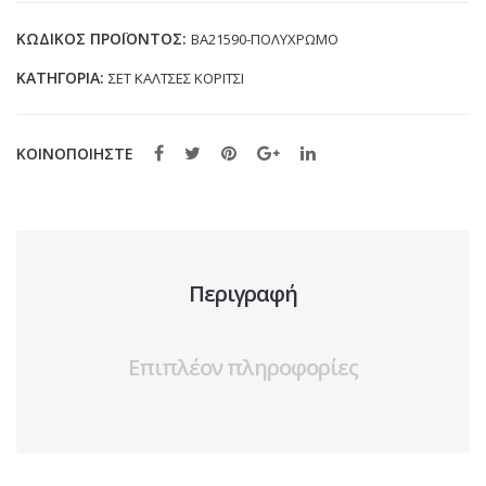
BAMBI
BA21590
ΚΩΔΙΚΌΣ ΠΡΟΪΌΝΤΟΣ:
BA21590-ΠΟΛΥΧΡΩΜΟ
ΠΟΛΥΧΡΩΜΕΣ
ΚΑΤΗΓΟΡΊΑ:
ΣΕΤ ΚΑΛΤΣΕΣ ΚΟΡΙΤΣΙ
(19-
34)
ποσότητα
ΚΟΙΝΟΠΟΙΗΣΤΕ
Περιγραφή
Επιπλέον πληροφορίες