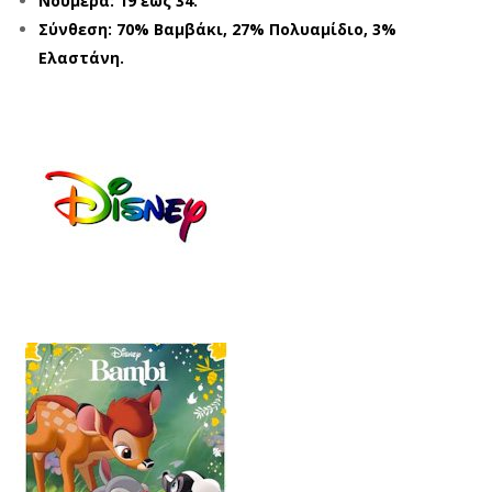
Νούμερα: 19 έως 34.
NC
NT
Σύνθεση: 70% Βαμβάκι, 27% Πολυαμίδιο, 3%
ESS
ST
Ελαστάνη.
PR
ON
215
ES
48
TD
ΠΟ
204
ΛΥΧ
93
ΡΩ
ΠΟ
ΜΕ
ΛΥΧ
Σ
ΡΩ
(19
ΜΕ
-
Σ
38)
(19
-
38)