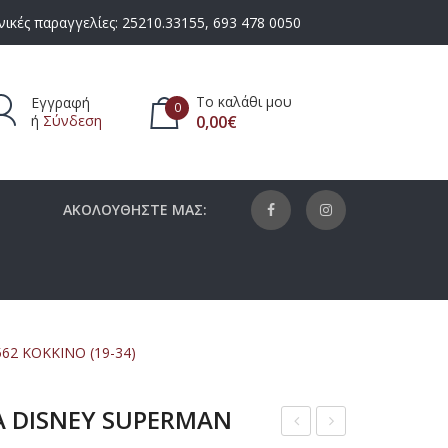
ικές παραγγελίες:
25210.33155
,
693 478 0050
Το καλάθι μου
Εγγραφή
0
ή
Σύνδεση
0,00
€
πάρχουν προϊόντα στο καλάθι.
ΑΚΟΛΟΥΘΗΣΤΕ ΜΑΣ:
2 ΚΟΚΚΙΝΟ (19-34)
Α DISNEY SUPERMAN