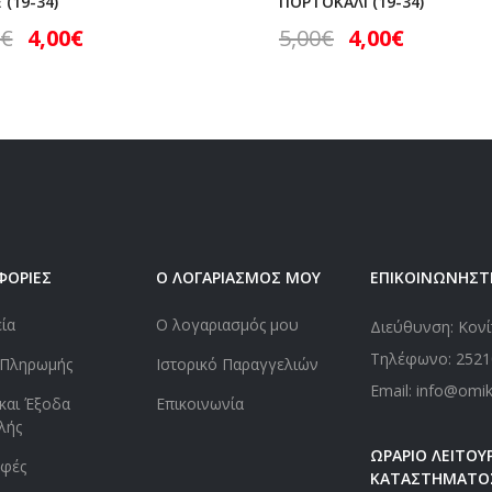
(19-34)
ΠΟΡΤΟΚΑΛΙ (19-34)
€
4,00
€
5,00
€
4,00
€
ΦΟΡΙΕΣ
Ο ΛΟΓΑΡΙΑΣΜΟΣ ΜΟΥ
ΕΠΙΚΟΙΝΩΝΗΣΤ
εία
Ο λογαριασμός μου
Διεύθυνση: Κονί
Τηλέφωνο:
2521
 Πληρωμής
Ιστορικό Παραγγελιών
Email: info@omi
και Έξοδα
Επικοινωνία
λής
ΩΡΑΡΙΟ ΛΕΙΤΟΥΡ
οφές
ΚΑΤΑΣΤΗΜΑΤΟ