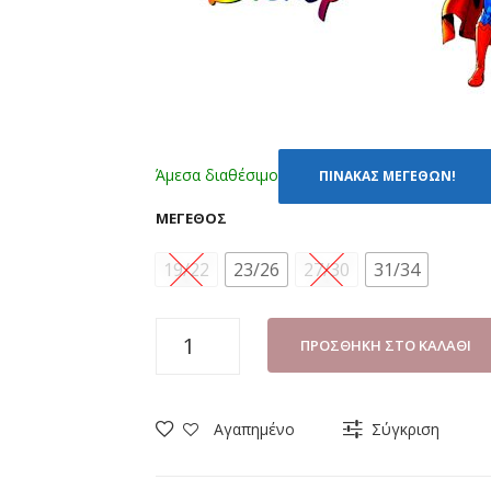
Άμεσα διαθέσιμο
ΠΙΝΑΚΑΣ ΜΕΓΕΘΩΝ!
ΜΈΓΕΘΟΣ
19/22
23/26
27/30
31/34
ΚΑΛΤΣΕΣ
ΠΡΟΣΘΉΚΗ ΣΤΟ ΚΑΛΆΘΙ
ΜΕ
ΒΕΝΤΟΥΖΑΚΙΑ
DISNEY
Αγαπημένο
Σύγκριση
SUPERMAN
SM21562