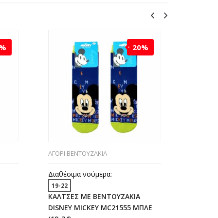
0%
20%
ΑΓΟΡΙ ΒΕΝΤΟΥΖΑΚΙΑ
ΑΓΟΡΙ ΒΕ
Διαθέσιμα νούμερα:
Διαθέσι
19-22
19-22
ΚΑΛΤΣΕΣ ΜΕ ΒΕΝΤΟΥΖΑΚΙΑ
ΚΑΛΤΣΕ
DISNEY MICKEY MC21555 ΜΠΛΕ
DISNEY