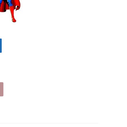
SM
SM
205
215
11
62
ΜΠ
ΜΠ
ΛΕ
ΛΕ
(19
(19
-
-
34)
34)