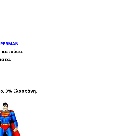
ΑΛΤ
ΑΛΤ
ΣΕ
ΣΕ
Σ
Σ
ΜΕ
ΜΕ
ΒΕ
ΒΕ
ΝΤ
ΝΤ
UPERMAN.
ΟΥ
ΟΥ
 πατούσα.
ματα.
ΖΑΚ
ΖΑΚ
ΙΑ
ΙΑ
DIS
DIS
NE
NE
ο, 3% Ελαστάνη.
Y
Y
SU
SU
PE
PE
RM
RM
AN
AN