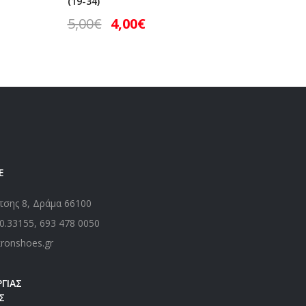
(19-34)
(19-34)
5,00
€
4,00
€
5,00
€
Ε
τσης 8, Δράμα 66100
0.33155
,
693 478 0050
kronshoes.gr
ΓΙΑΣ
Σ