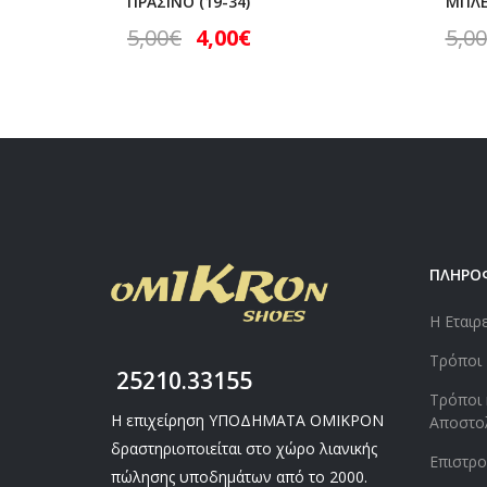
ΠΡΑΣΙΝΟ (19-34)
ΜΠΛΕ 
5,00
€
4,00
€
5,00
ΠΛΗΡΟ
Η Εταιρ
Τρόποι
25210.33155
Τρόποι 
Η επιχείρηση ΥΠΟΔΗΜΑΤΑ ΟΜΙΚΡΟΝ
Αποστο
δραστηριοποιείται στο χώρο λιανικής
Επιστρ
πώλησης υποδημάτων από το 2000.