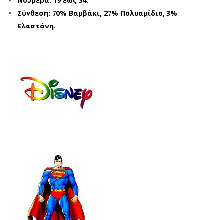
Νούμερα: 19 έως 34.
Y
Y
Σύνθεση: 70% Βαμβάκι, 27% Πολυαμίδιο, 3%
SU
SPI
Ελαστάνη.
PE
DE
RM
RM
AN
AN
SM
SP1
215
312
62
7
ΜΠ
ΜΠ
ΛΕ
ΛΕ
(19
(19
-
-
34)
34)