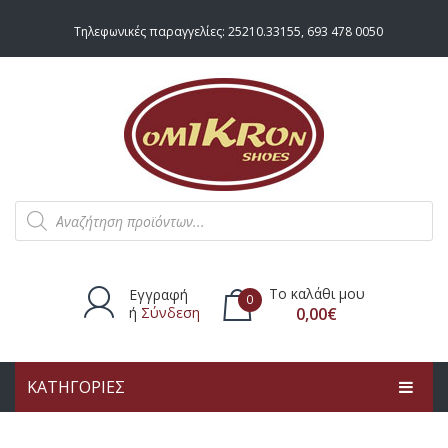
Τηλεφωνικές παραγγελίες:
25210.33155
,
693 478 0050
Products
search
Το καλάθι μου
Εγγραφή
0
ή
Σύνδεση
0,00
€
ΚΑΤΗΓΟΡΙΕΣ
Δεν υπάρχουν προϊόντα στο
καλάθι.
ΑΡΧΙΚΗ