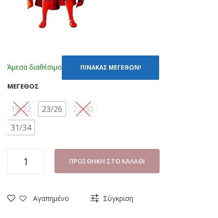
Άμεσα διαθέσιμο
ΠΙΝΑΚΑΣ ΜΕΓΕΘΩΝ!
ΜΈΓΕΘΟΣ
19/22
23/26
27/30
31/34
ΚΑΛΤΣΕΣ
ΠΡΟΣΘΉΚΗ ΣΤΟ ΚΑΛΆΘΙ
ΜΕ
ΒΕΝΤΟΥΖΑΚΙΑ
DISNEY
Αγαπημένο
Σύγκριση
SUPERMAN