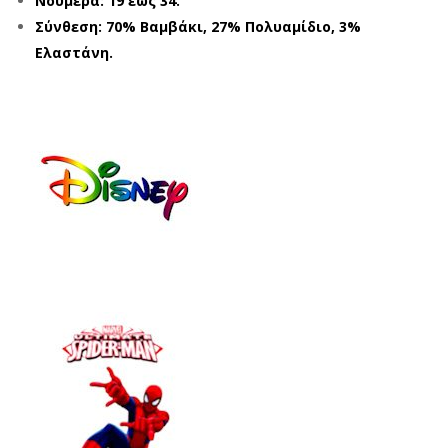
Νούμερα: 19 έως 34.
Y
Y
Σύνθεση: 70% Βαμβάκι, 27% Πολυαμίδιο, 3%
SPI
TO
Ελαστάνη.
DE
M &
RM
JER
AN
RY
SP1
TJ2
312
160
7
1
ΓΚΡ
ΓΚΡ
Ι
Ι
(19
(19
-
-
34)
34)