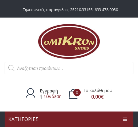
Τηλεφωνικές παραγγελίες:
25210.33155
,
693 478 0050
Products
search
Το καλάθι μου
Εγγραφή
0
ή
Σύνδεση
0,00
€
ΚΑΤΗΓΟΡΙΕΣ
Δεν υπάρχουν προϊόντα στο
καλάθι.
ΑΡΧΙΚΗ