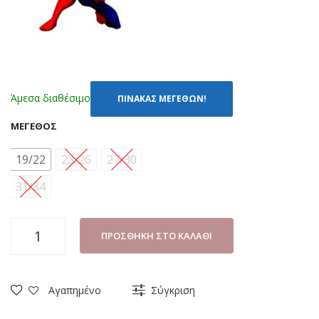
Άμεσα διαθέσιμο
ΠΙΝΑΚΑΣ ΜΕΓΕΘΩΝ!
ΜΈΓΕΘΟΣ
19/22
23/26
27/30
31/34
ΚΑΛΤΣΕΣ
ΠΡΟΣΘΉΚΗ ΣΤΟ ΚΑΛΆΘΙ
ΜΕ
ΒΕΝΤΟΥΖΑΚΙΑ
DISNEY
Αγαπημένο
Σύγκριση
SPIDERMAN