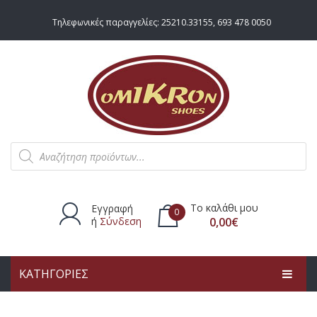
Τηλεφωνικές παραγγελίες:
25210.33155
,
693 478 0050
Products
search
Το καλάθι μου
Εγγραφή
0
ή
Σύνδεση
0,00
€
ΚΑΤΗΓΟΡΙΕΣ
Δεν υπάρχουν προϊόντα στο
καλάθι.
ΑΡΧΙΚΗ