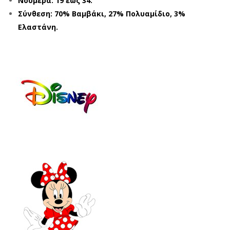
Νούμερα: 19 έως 34.
Y
Y
Σύνθεση: 70% Βαμβάκι, 27% Πολυαμίδιο, 3%
MI
MI
Ελαστάνη.
NNI
NNI
E
E
MN
MN
215
205
54
06
ΓΚΡ
ΓΚΡ
Ι
Ι
(19
(19
-
-
34)
34)