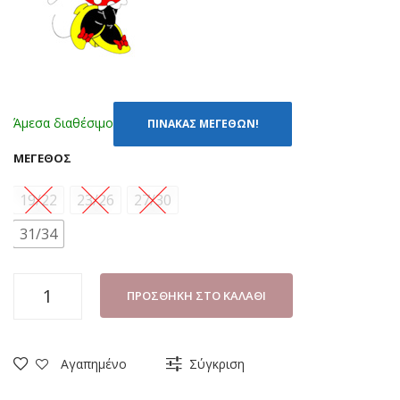
Άμεσα διαθέσιμο
ΠΙΝΑΚΑΣ ΜΕΓΕΘΩΝ!
ΜΈΓΕΘΟΣ
19/22
23/26
27/30
31/34
ΚΑΛΤΣΕΣ
ΠΡΟΣΘΉΚΗ ΣΤΟ ΚΑΛΆΘΙ
ΜΕ
ΒΕΝΤΟΥΖΑΚΙΑ
DISNEY
Αγαπημένο
Σύγκριση
MINNIE