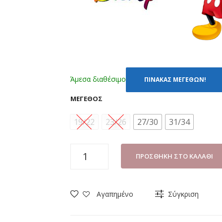
Άμεσα διαθέσιμο
ΠΙΝΑΚΑΣ ΜΕΓΕΘΩΝ!
ΜΈΓΕΘΟΣ
19/22
23/26
27/30
31/34
ΚΑΛΤΣΕΣ
ΠΡΟΣΘΉΚΗ ΣΤΟ ΚΑΛΆΘΙ
ΜΕ
ΒΕΝΤΟΥΖΑΚΙΑ
DISNEY
Αγαπημένο
Σύγκριση
MICKEY
MC20502