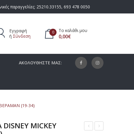
ικές παραγγελίες:
25210.33155
,
693 478 0050
Το καλάθι μου
Εγγραφή
0
ή
Σύνδεση
0,00
€
πάρχουν προϊόντα στο καλάθι.
ΑΚΟΛΟΥΘΗΣΤΕ ΜΑΣ:
ΒΕΡΑΜΑΝ (19-34)
 DISNEY MICKEY
)