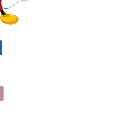
02
02
ΠΡ
ΚΑ
ΑΣΙ
ΦΕ
ΝΟ
(19
(19
-
-
34)
34)