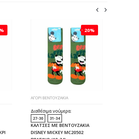
0%
20%
ΑΓΟΡΙ ΒΕΝΤΟΥΖΑΚΙΑ
ΑΓΟΡΙ ΒΕ
Διαθέσιμα νούμερα:
Διαθέσι
27-30
31-34
23-26
ΚΑΛΤΣΕΣ ΜΕ ΒΕΝΤΟΥΖΑΚΙΑ
ΚΑΛΤΣΕ
ΚΡΙ
DISNEY MICKEY MC20502
DISNEY 