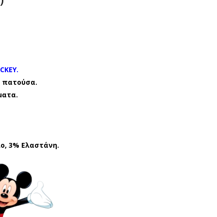
ΑΛΤ
ΑΛΤ
ΣΕ
ΣΕ
Σ
Σ
ΜΕ
ΜΕ
ΒΕ
ΒΕ
ΝΤ
ΝΤ
CKEY.
ΟΥ
ΟΥ
 πατούσα.
ματα.
ΖΑΚ
ΖΑΚ
ΙΑ
ΙΑ
DIS
DIS
NE
NE
ο, 3% Ελαστάνη.
Y
Y
MIC
MIC
KEY
KEY
MC
MC
205
205