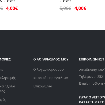
 (19-34)
(19-34)
€
4,00
€
5,00
€
4,00
€
ΦΟΡΙΕΣ
Ο ΛΟΓΑΡΙΑΣΜΟΣ ΜΟΥ
ΕΠΙΚΟΙΝΩΝΗΣΤ
εία
Ο λογαριασμός μου
Διεύθυνση: Κονί
Τηλέφωνο:
2521
 Πληρωμής
Ιστορικό Παραγγελιών
Email: info@omi
και Έξοδα
Επικοινωνία
λής
ΩΡΑΡΙΟ ΛΕΙΤΟΥΡ
οφές
ΚΑΤΑΣΤΗΜΑΤΟ