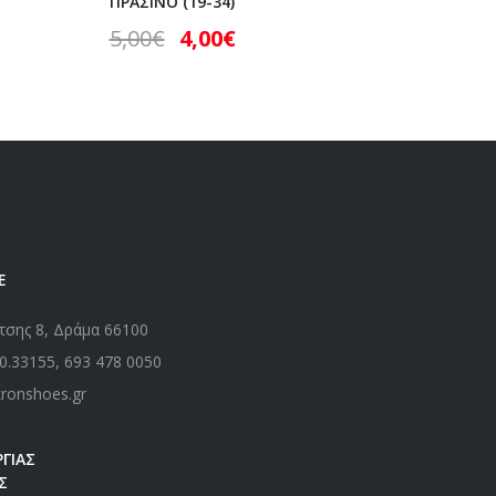
ΠΡΑΣΙΝΟ (19-34)
(19-34)
5,00
€
4,00
€
5,00
€
Ε
τσης 8, Δράμα 66100
0.33155
,
693 478 0050
kronshoes.gr
ΓΙΑΣ
Σ