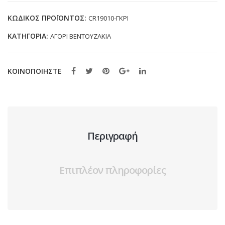
CR19010
ΓΚΡΙ
ΚΩΔΙΚΌΣ ΠΡΟΪΌΝΤΟΣ:
CR19010-ΓΚΡΙ
(19-
ΚΑΤΗΓΟΡΊΑ:
ΑΓΟΡΙ ΒΕΝΤΟΥΖΑΚΙΑ
34)
ποσότητα
ΚΟΙΝΟΠΟΙΗΣΤΕ
Περιγραφή
Επιπλέον πληροφορίες