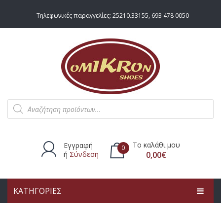
Τηλεφωνικές παραγγελίες:
25210.33155
,
693 478 0050
Products
search
Το καλάθι μου
Εγγραφή
0
ή
Σύνδεση
0,00
€
ΚΑΤΗΓΟΡΙΕΣ
Δεν υπάρχουν προϊόντα στο
καλάθι.
ΑΡΧΙΚΗ