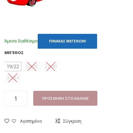
Άμεσα διαθέσιμο
ΠΙΝΑΚΑΣ ΜΕΓΕΘΩΝ!
ΜΈΓΕΘΟΣ
19/22
23/26
27/30
31/34
ΚΑΛΤΣΕΣ
ΠΡΟΣΘΉΚΗ ΣΤΟ ΚΑΛΆΘΙ
ΜΕ
ΒΕΝΤΟΥΖΑΚΙΑ
DISNEY
Αγαπημένο
Σύγκριση
MCQUEEN