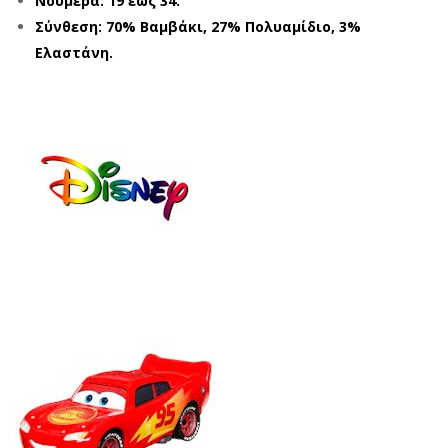
Νούμερα: 19 έως 34.
Y
Y
Σύνθεση: 70% Βαμβάκι, 27% Πολυαμίδιο, 3%
MC
MC
Ελαστάνη.
QU
QU
EE
EE
N
N
CR1
CR1
901
901
0
0
ΜΠ
ΜΑ
ΛΕ
ΥΡ
(19
Ο
-
34)