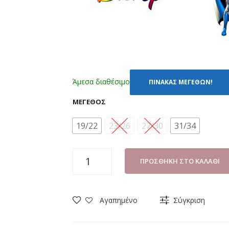
Άμεσα διαθέσιμο
ΠΙΝΑΚΑΣ ΜΕΓΕΘΩΝ!
ΜΈΓΕΘΟΣ
19/22
23/26
27/30
31/34
ΚΑΛΤΣΕΣ
ΠΡΟΣΘΉΚΗ ΣΤΟ ΚΑΛΆΘΙ
ΜΕ
ΒΕΝΤΟΥΖΑΚΙΑ
DISNEY
Αγαπημένο
Σύγκριση
BATMAN
BM20486