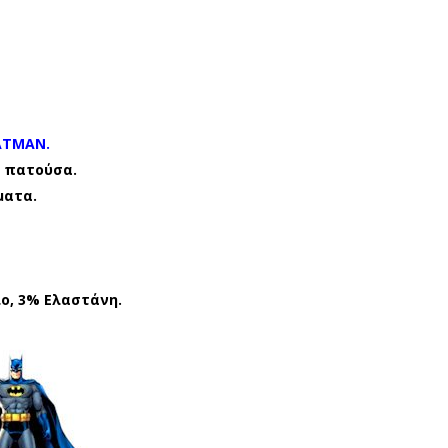
ΑΛΤ
ΑΛΤ
ΣΕ
ΣΕ
Σ
Σ
ΜΕ
ΜΕ
ΒΕ
ΒΕ
ΝΤ
ΝΤ
ATMAN.
ΟΥ
ΟΥ
 πατούσα.
ματα.
ΖΑΚ
ΖΑΚ
ΙΑ
ΙΑ
DIS
DIS
NE
NE
ο, 3% Ελαστάνη.
Y
Y
BA
SU
TM
PE
AN
RM
BM
AN