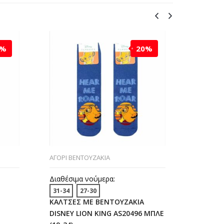
0%
20%
ΑΓΟΡΙ ΒΕΝΤΟΥΖΑΚΙΑ
ΑΓΟΡΙ ΒΕ
Διαθέσιμα νούμερα:
Διαθέσι
31-34
27-30
19-22
ΚΑΛΤΣΕΣ ΜΕ ΒΕΝΤΟΥΖΑΚΙΑ
ΚΑΛΤΣΕ
DISNEY LION KING AS20496 ΜΠΛΕ
DISNEY 