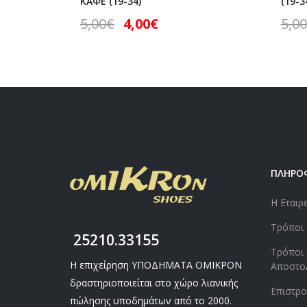
ΚΑΦΕ (19-34)
(19-3
5,00
€
4,00
€
5,00
ΠΛΗΡΟ
Η Εταιρ
Τρόποι
25210.33155
Τρόποι 
Η επιχείρηση ΥΠΟΔΗΜΑΤΑ ΟΜΙΚΡΟΝ
Αποστο
δραστηριοποιείται στο χώρο λιανικής
Επιστρ
πώλησης υποδημάτων από το 2000.