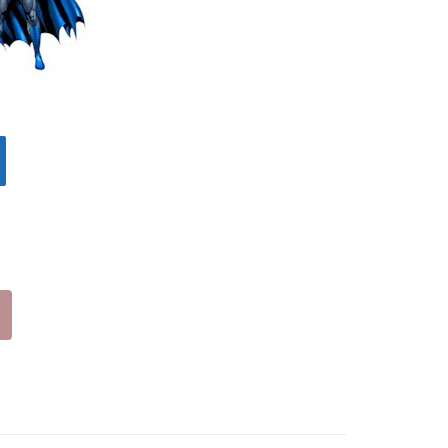
204
SM
86
205
ΓΚΡ
11
Ι
ΜΠ
(19
ΛΕ
-
(19
34)
-
34)