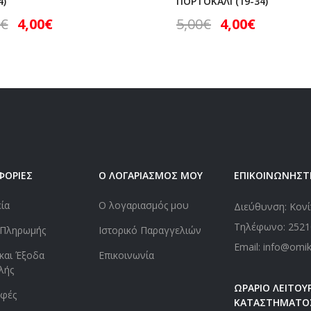
4)
ΠΟΡΤΟΚΑΛΙ (19-34)
€
4,00
€
5,00
€
4,00
€
ΦΟΡΙΕΣ
Ο ΛΟΓΑΡΙΑΣΜΟΣ ΜΟΥ
ΕΠΙΚΟΙΝΩΝΗΣΤ
εία
Ο λογαριασμός μου
Διεύθυνση: Κονί
Τηλέφωνο:
2521
 Πληρωμής
Ιστορικό Παραγγελιών
Email: info@omi
και Έξοδα
Επικοινωνία
λής
ΩΡΑΡΙΟ ΛΕΙΤΟΥΡ
οφές
ΚΑΤΑΣΤΗΜΑΤΟ