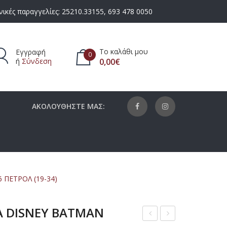
ικές παραγγελίες:
25210.33155
,
693 478 0050
Το καλάθι μου
Εγγραφή
0
ή
Σύνδεση
0,00
€
πάρχουν προϊόντα στο καλάθι.
ΑΚΟΛΟΥΘΗΣΤΕ ΜΑΣ:
ΠΕΤΡΟΛ (19-34)
Α DISNEY BATMAN