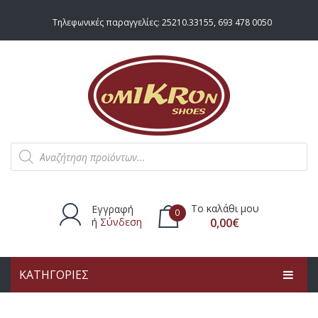
Τηλεφωνικές παραγγελίες:
25210.33155
,
693 478 0050
Products
search
Το καλάθι μου
Εγγραφή
0
ή
Σύνδεση
0,00
€
ΚΑΤΗΓΟΡΙΕΣ
Δεν υπάρχουν προϊόντα στο
καλάθι.
ΑΡΧΙΚΗ