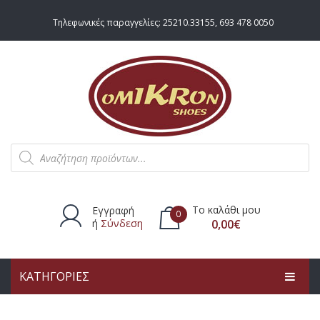
Τηλεφωνικές παραγγελίες:
25210.33155
,
693 478 0050
Products
search
Το καλάθι μου
Εγγραφή
0
ή
Σύνδεση
0,00
€
ΚΑΤΗΓΟΡΙΕΣ
Δεν υπάρχουν προϊόντα στο
καλάθι.
ΑΡΧΙΚΗ