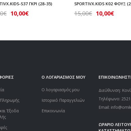
IVX.KIDS-S37 ΓΚΡΙ (28-35)
SPORTIVX.KIDS K02 ΦΟΥΞ (2
00
€
10,00
€
15,00
€
10,00
€
ΦΟΡΙΕΣ
Ο ΛΟΓΑΡΙΑΣΜΟΣ ΜΟΥ
ΕΠΙΚΟΙΝΩΝΗΣΤ
εία
Ο λογαριασμός μου
Διεύθυνση: Κονί
Τηλέφωνο:
2521
 Πληρωμής
Ιστορικό Παραγγελιών
Email: info@omi
και Έξοδα
Επικοινωνία
λής
ΩΡΑΡΙΟ ΛΕΙΤΟΥΡ
οφές
ΚΑΤΑΣΤΗΜΑΤΟ