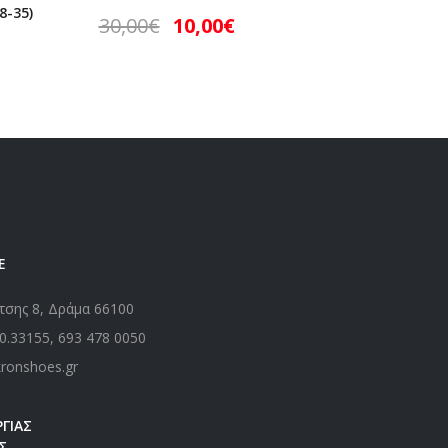
43,00
8-35)
30,00
€
10,00
€
Ε
τσης 8, Δράμα 66100
0.33155
,
693 478 0050
kronshoes.gr
ΓΙΑΣ
Σ