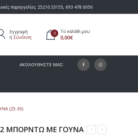
ικές παραγγελίες:
25210.33155
,
693 478 0050
Το καλάθι μου
Εγγραφή
0
ή
Σύνδεση
0,00
€
πάρχουν προϊόντα στο καλάθι.
ΑΚΟΛΟΥΘΗΣΤΕ ΜΑΣ:
ΝΑ (25-30)
12 ΜΠΟΡΝΤΩ ΜΕ ΓΟΥΝΑ