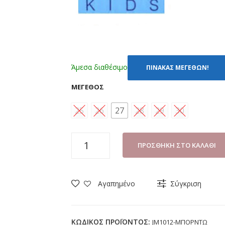
Άμεσα διαθέσιμο
ΠΙΝΑΚΑΣ ΜΕΓΕΘΩΝ!
ΜΈΓΕΘΟΣ
25
26
27
28
29
30
ΓΑΛΟΤΣΑ
ΠΡΟΣΘΉΚΗ ΣΤΟ ΚΑΛΆΘΙ
GIARDINO
JM1012
ΜΠΟΡΝΤΩ
Αγαπημένο
Σύγκριση
ΜΕ
ΓΟΥΝΑ
(25-
ΚΩΔΙΚΌΣ ΠΡΟΪΌΝΤΟΣ:
JM1012-ΜΠΟΡΝΤΩ