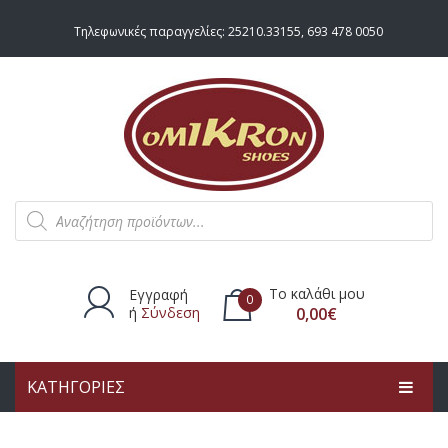
Τηλεφωνικές παραγγελίες:
25210.33155
,
693 478 0050
Products
search
Το καλάθι μου
Εγγραφή
0
ή
Σύνδεση
0,00
€
ΚΑΤΗΓΟΡΙΕΣ
Δεν υπάρχουν προϊόντα στο
καλάθι.
ΑΡΧΙΚΗ