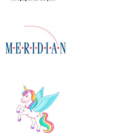
FR0
ΑΣ
057
ΠΡ
30
Ο
ΣΙΕ
ΜΕ
Λ
ΓΟ
(24
ΥΝ
-
Α
30)
(36
-
41)