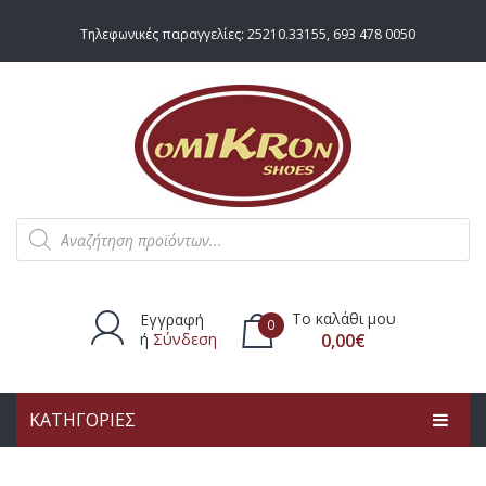
Τηλεφωνικές παραγγελίες:
25210.33155
,
693 478 0050
Products
search
Το καλάθι μου
Εγγραφή
0
ή
Σύνδεση
0,00
€
ΚΑΤΗΓΟΡΙΕΣ
Δεν υπάρχουν προϊόντα στο
καλάθι.
ΑΡΧΙΚΗ