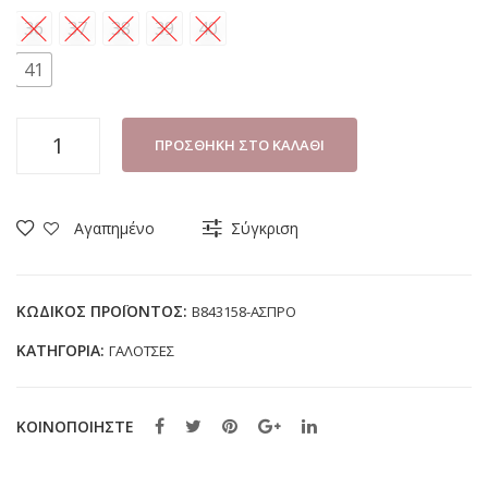
36
37
38
39
40
41
ΓΑΛΟΤΣΑ
ΠΡΟΣΘΉΚΗ ΣΤΟ ΚΑΛΆΘΙ
ΚΟΡΙΤΣΙ
MERIDIAN
B843158
Αγαπημένο
Σύγκριση
ΑΣΠΡΟ
ΜΕ
ΓΟΥΝΑ
ΚΩΔΙΚΌΣ ΠΡΟΪΌΝΤΟΣ:
B843158-ΑΣΠΡΟ
(36-
ΚΑΤΗΓΟΡΊΑ:
ΓΑΛΟΤΣΕΣ
41)
ποσότητα
ΚΟΙΝΟΠΟΙΗΣΤΕ