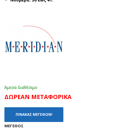
ΡΟ
BM
Ζ
204
ΜΕ
85
ΓΟ
ΜΑ
ΥΝ
ΥΡ
Α
Ο
(28
(19
-
-
35)
38)
Άμεσα διαθέσιμο
ΔΩΡΕΑΝ ΜΕΤΑΦΟΡΙΚΑ
ΠΙΝΑΚΑΣ ΜΕΓΕΘΩΝ!
ΜΈΓΕΘΟΣ