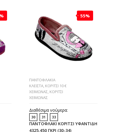
0%
55%
ΠΑΝΤΟΦΛΑΚΙΑ
ΠΑΝΤΟΦΛ
ΚΛΕΙΣΤΑ
,
ΚΟΡΙΤΣΙ 10 €
ΚΛΕΙΣΤΑ
,
ΧΕΙΜΩΝΑΣ
,
ΚΟΡΙΤΣΙ
ΚΟΡΙΤΣΙ 1
ΧΕΙΜΩΝΑΣ
ΧΕΙΜΩΝΑ
ΧΕΙΜΩΝΑ
Διαθέσιμα νούμερα:
Διαθέσι
30
31
33
30-31
ΠΑΝΤΟΦΛΑΚΙ ΚΟΡΙΤΣΙ ΥΦΑΝΤΙΔΗ
ΠΑΝΤΟΦ
4325.450 ΓΚΡΙ (30-34)