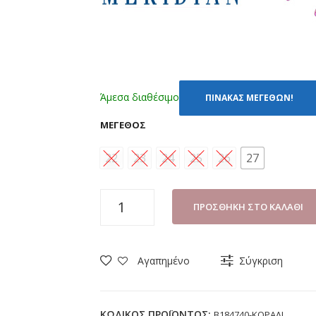
Άμεσα διαθέσιμο
ΠΙΝΑΚΑΣ ΜΕΓΕΘΩΝ!
ΜΈΓΕΘΟΣ
22
23
24
25
26
27
ΓΑΛΟΤΣΑ
ΠΡΟΣΘΉΚΗ ΣΤΟ ΚΑΛΆΘΙ
ΚΟΡΙΤΣΙ
MERIDIAN
B184740
Αγαπημένο
Σύγκριση
ΚΟΡΑΛΙ
(22-
27)
ΚΩΔΙΚΌΣ ΠΡΟΪΌΝΤΟΣ:
B184740-ΚΟΡΑΛΙ