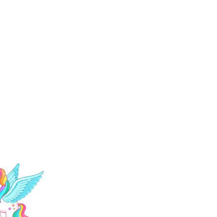
ΑΛ
ΑΛ
ΟΤ
ΟΤ
ΣΑ
ΣΑ
ΑΓ
ΚΟ
ΟΡΙ
ΡΙΤ
SM
ΣΙ
AR
SM
T
AR
KID
T
S
KID
SD1
S
800
SD1
9
800
ΜΠ
3
ΛΕ
ΡΟ
ΜΕ
Ζ