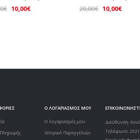
00
€
10,00
€
20,00
€
10,00
€
ΦΟΡΙΕΣ
Ο ΛΟΓΑΡΙΑΣΜΟΣ ΜΟΥ
ΕΠΙΚΟΙΝΩΝΗΣΤ
εία
Ο λογαριασμός μου
Διεύθυνση: Κονί
Τηλέφωνο:
2521
 Πληρωμής
Ιστορικό Παραγγελιών