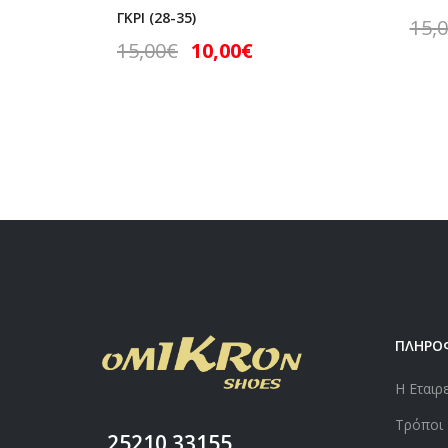
ΓΚΡΙ (28-35)
15,
15,00
€
10,00
€
ΠΛΗΡΟ
Η Εταιρ
Τρόποι
25210.33155