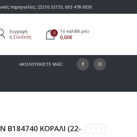
ικές παραγγελίες:
25210.33155
,
693 478 0050
Το καλάθι μου
Εγγραφή
0
ή
Σύνδεση
0,00
€
πάρχουν προϊόντα στο καλάθι.
ΑΚΟΛΟΥΘΗΣΤΕ ΜΑΣ:
N B184740 ΚΟΡΑΛΙ (22-