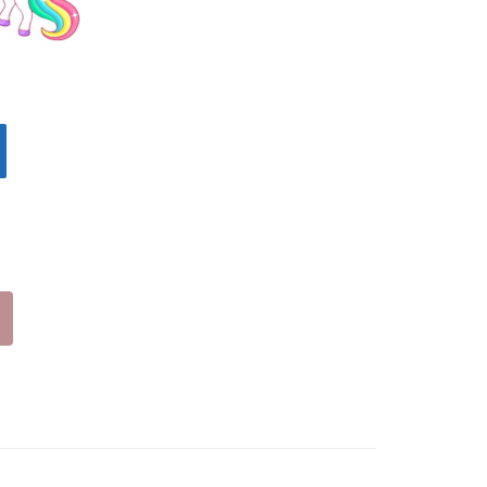
ΓΟ
ΜΕ
ΥΝ
ΓΟ
Α
ΥΝ
(24
Α
-
(24
35)
-
35)