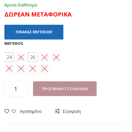
Άμεσα διαθέσιμο
ΔΩΡΕΑΝ ΜΕΤΑΦΟΡΙΚΑ
ΠΙΝΑΚΑΣ ΜΕΓΕΘΩΝ!
ΜΈΓΕΘΟΣ
24
25
26
27
28
29
30
31
32
ΓΑΛΟΤΣΑ
ΠΡΟΣΘΉΚΗ ΣΤΟ ΚΑΛΆΘΙ
ΚΟΡΙΤΣΙ
DISNEY
STITCH
Αγαπημένο
Σύγκριση
LIL36-
4253
ΡΟΖ