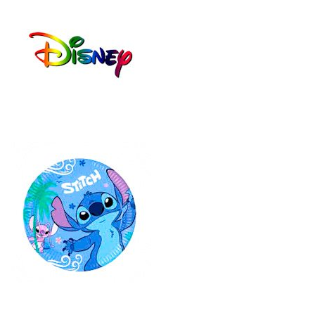
ΣΙΕ
RO
Λ
MI
ΜΕ
190
ΓΟ
7G
ΥΝ
ΜΩ
Α
Β
(25
ΜΕ
-
ΓΟ
36)
ΥΝ
Α
(25
-
36)