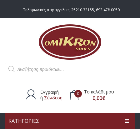
Τηλεφωνικές παραγγελίες:
25210.33155
,
693 478 0050
Products
search
Το καλάθι μου
Εγγραφή
0
ή
Σύνδεση
0,00
€
ΚΑΤΗΓΟΡΙΕΣ
Δεν υπάρχουν προϊόντα στο
καλάθι.
ΑΡΧΙΚΗ