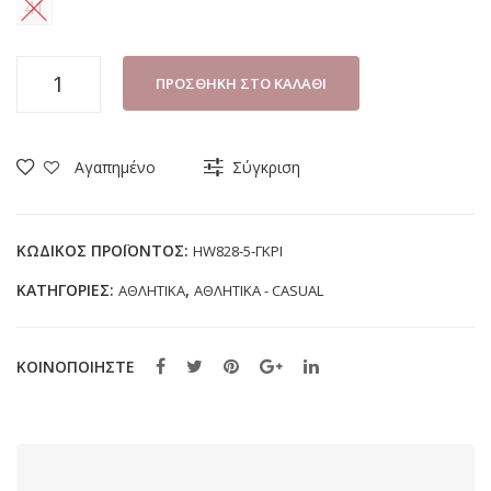
41
ΑΘΛΗΤΙΚΟ
ΠΡΟΣΘΉΚΗ ΣΤΟ ΚΑΛΆΘΙ
PLATO
HW828-
5
Αγαπημένο
Σύγκριση
ΓΚΡΙ
(36-
41)
ΚΩΔΙΚΌΣ ΠΡΟΪΌΝΤΟΣ:
HW828-5-ΓΚΡΙ
ποσότητα
ΚΑΤΗΓΟΡΊΕΣ:
,
ΑΘΛΗΤΙΚΑ
ΑΘΛΗΤΙΚΑ - CASUAL
ΚΟΙΝΟΠΟΙΗΣΤΕ