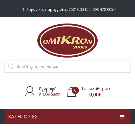
Τηλεφωνικές παραγγελίες:
25210.33155
,
693 478 0050
Products
search
Το καλάθι μου
Εγγραφή
0
ή
Σύνδεση
0,00
€
ΚΑΤΗΓΟΡΙΕΣ
Δεν υπάρχουν προϊόντα στο
καλάθι.
ΑΡΧΙΚΗ