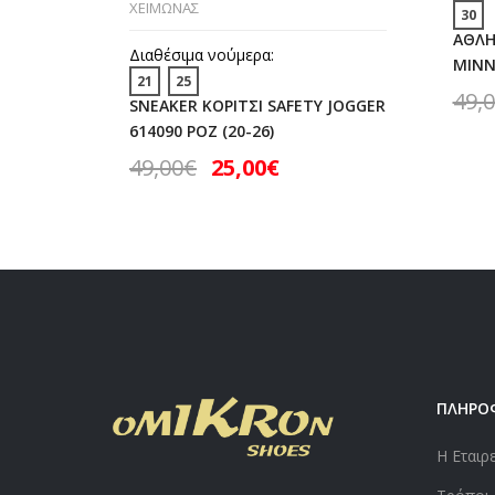
ΧΕΙΜΩΝΑΣ
30
ΑΘΛΗ
Διαθέσιμα νούμερα:
MINNI
21
25
49,
SNEAKER ΚΟΡΙΤΣΙ SAFETY JOGGER
614090 ΡΟΖ (20-26)
49,00
€
25,00
€
ΠΛΗΡΟ
Η Εταιρ