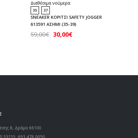
ΧΕΙΜΩΝΑ
Διαθέσιμα νούμερα:
35
37
Διαθέσι
SNEAKER ΚΟΡΙΤΣΙ SAFETY JOGGER
36
38
613591 ΑΣΗΜΙ (35-39)
SNEAKER
59,00
€
30,00
€
59 ΡΟΖ
30,00
Ε
τσης 8, Δράμα 66100
0.33155
,
693 478 0050