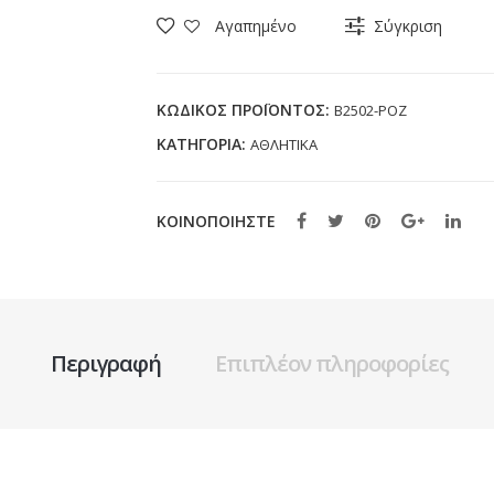
LABUBU
Αγαπημένο
Σύγκριση
B2502
ΡΟΖ
(25-
ΚΩΔΙΚΌΣ ΠΡΟΪΌΝΤΟΣ:
B2502-ΡΟΖ
30)
ΚΑΤΗΓΟΡΊΑ:
ΑΘΛΗΤΙΚΑ
ποσότητα
ΚΟΙΝΟΠΟΙΗΣΤΕ
Περιγραφή
Επιπλέον πληροφορίες