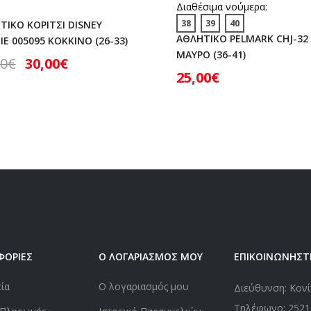
Διαθέσιμα νούμερα:
38
39
40
ΤΙΚΟ ΚΟΡΙΤΣΙ DISNEY
ΑΘΛΗΤΙΚΟ PELMARK CHJ-32
E 005095 ΚΟΚΚΙΝΟ (26-33)
ΜΑΥΡΟ (36-41)
00
€
30,00
€
25,00
€
ΦΟΡΙΕΣ
Ο ΛΟΓΑΡΙΑΣΜΟΣ ΜΟΥ
ΕΠΙΚΟΙΝΩΝΗΣΤ
εία
Ο λογαριασμός μου
Διεύθυνση: Κονί
Τηλέφωνο:
2521