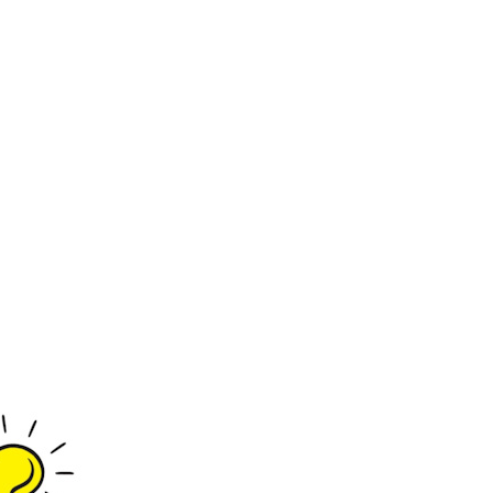
ΑΠ
ΘΛ
ΟΥ
ΗΤΙ
ΤΣΙ
ΚΟ
ΓΥΝ
ΚΟ
ΑΙΚ
ΡΙΤ
ΕΙΟ
ΣΙ
B-
PLA
SOF
TO
T
LAB
008
UB
22
U
ΜΠ
B25
ΟΡ
02
ΝΤ
ΑΣ
Ω
ΗΜ
Ι