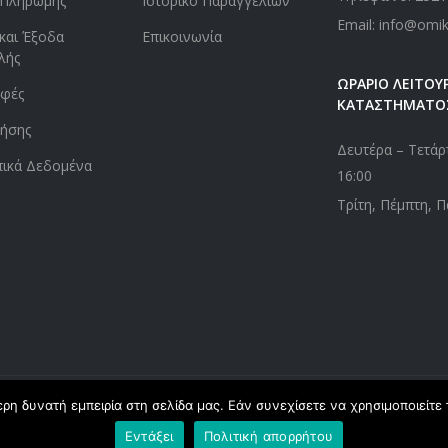
 Πληρωμής
Ιστορικό Παραγγελιών
Email: info@omi
και Έξοδα
Επικοινωνία
λής
ΩΡΑΡΙΟ ΛΕΙΤΟΥΡ
οφές
ΚΑΤΑΣΤΗΜΑΤΟ
ήσης
Δευτέρα – Τετάρτ
ικά Δεδομένα
16:00
Τρίτη, Πέμπτη, Π
η δυνατή εμπειρία στη σελίδα μας. Εάν συνεχίσετε να χρησιμοποιείτε 
ed. Powered by
webApplications
Εντάξει
Πολιτική απορρήτου