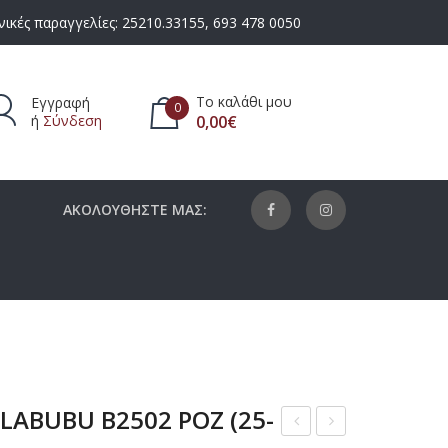
ικές παραγγελίες:
25210.33155
,
693 478 0050
Το καλάθι μου
Εγγραφή
0
ή
Σύνδεση
0,00
€
πάρχουν προϊόντα στο καλάθι.
ΑΚΟΛΟΥΘΗΣΤΕ ΜΑΣ:
LABUBU B2502 ΡΟΖ (25-