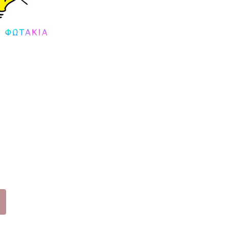
(25
-
30)