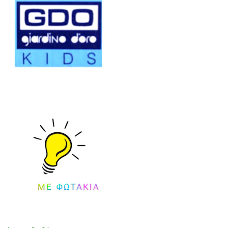
503
Ζ
7
(24
ΡΟ
-
Ζ
35)
(22
-
35)