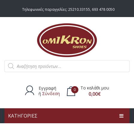
Τηλεφωνικές παραγγελίες:
25210.33155
,
693 478 0050
Products
search
Το καλάθι μου
Εγγραφή
0
ή
Σύνδεση
0,00
€
ΚΑΤΗΓΟΡΙΕΣ
Δεν υπάρχουν προϊόντα στο
καλάθι.
ΑΡΧΙΚΗ