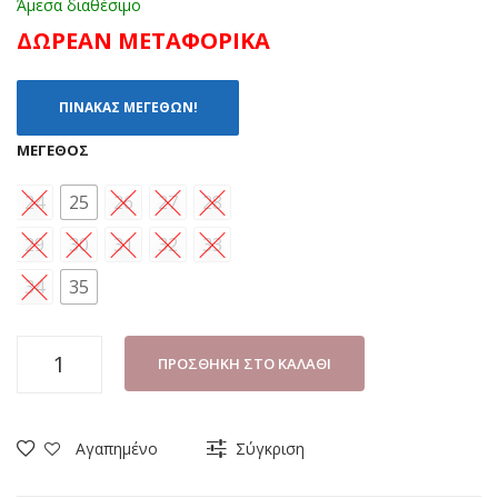
Άμεσα διαθέσιμο
ΔΩΡΕΑΝ ΜΕΤΑΦΟΡΙΚΑ
ΠΙΝΑΚΑΣ ΜΕΓΕΘΩΝ!
ΜΈΓΕΘΟΣ
24
25
26
27
28
29
30
31
32
33
34
35
ΑΘΛΗΤΙΚΟ
ΠΡΟΣΘΉΚΗ ΣΤΟ ΚΑΛΆΘΙ
ΚΟΡΙΤΣΙ
GIARDINO
D'ORO
Αγαπημένο
Σύγκριση
GD5045
ΛΙΛΑ