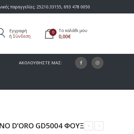
ικές παραγγελίες:
25210.33155
,
693 478 0050
Το καλάθι μου
Εγγραφή
0
ή
Σύνδεση
0,00
€
πάρχουν προϊόντα στο καλάθι.
ΑΚΟΛΟΥΘΗΣΤΕ ΜΑΣ:
INO D’ORO GD5004 ΦΟΥΞ