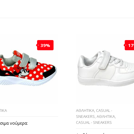
39%
1
ΙΚΑ
ΑΘΛΗΤΙΚΑ
,
CASUAL -
SNEAKERS
,
ΑΘΛΗΤΙΚΑ
,
CASUAL - SNEAKERS
σιμα νούμερα: