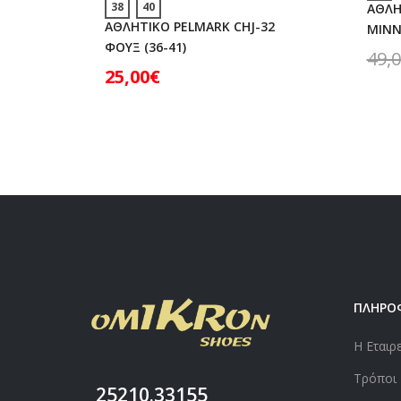
38
40
ΑΘΛΗ
ΑΘΛΗΤΙΚΟ PELMARK CHJ-32
MINNI
ΦΟΥΞ (36-41)
49,
25,00
€
ΠΛΗΡΟ
Η Εταιρ
Τρόποι
25210.33155