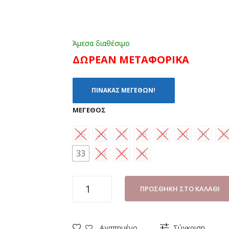
Άμεσα διαθέσιμο
ΔΩΡΕΑΝ ΜΕΤΑΦΟΡΙΚΑ
ΠΙΝΑΚΑΣ ΜΕΓΕΘΩΝ!
ΜΈΓΕΘΟΣ
25
26
27
28
29
30
31
32
33
34
35
36
ΑΘΛΗΤΙΚΟ
ΠΡΟΣΘΉΚΗ ΣΤΟ ΚΑΛΆΘΙ
ΚΟΡΙΤΣΙ
GIARDINO
D'ORO
Αγαπημένο
Σύγκριση