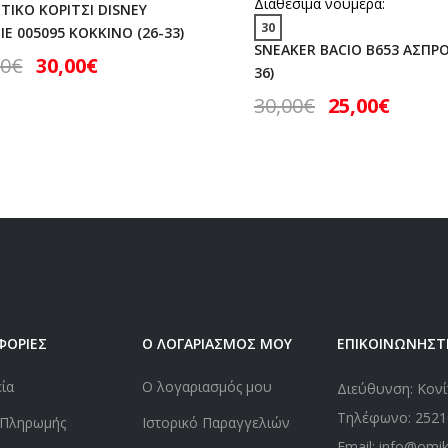
Διαθέσιμα νούμερα:
ΤΙΚΟ ΚΟΡΙΤΣΙ DISNEY
30
E 005095 ΚΟΚΚΙΝΟ (26-33)
SNEAKER BACIO B653 ΑΣΠΡΟ
00
€
30,00
€
36)
30,00
€
25,00
€
ΦΟΡΙΕΣ
Ο ΛΟΓΑΡΙΑΣΜΟΣ ΜΟΥ
ΕΠΙΚΟΙΝΩΝΗΣΤ
εία
Ο λογαριασμός μου
Διεύθυνση: Κονί
Τηλέφωνο:
2521
 Πληρωμής
Ιστορικό Παραγγελιών
Email: info@omi