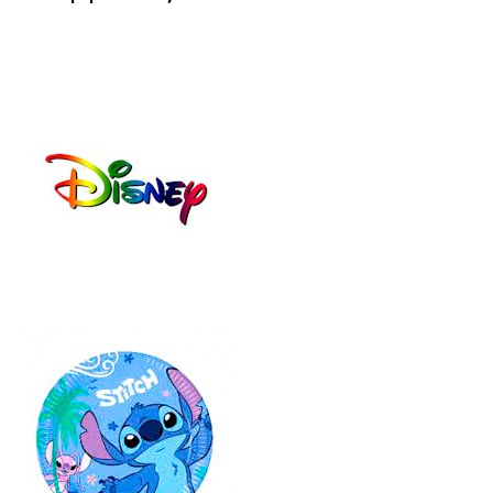
006
006
920
904
ΣΙΕ
ΡΟ
Λ
Ζ
(25
(25
-
-
32)
32)