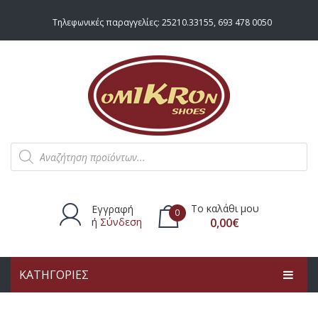
Τηλεφωνικές παραγγελίες:
25210.33155
,
693 478 0050
Products
search
Το καλάθι μου
Εγγραφή
0
ή
Σύνδεση
0,00
€
ΚΑΤΗΓΟΡΙΕΣ
Δεν υπάρχουν προϊόντα στο
καλάθι.
ΑΡΧΙΚΗ