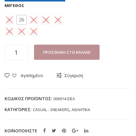
ΜΈΓΕΘΟΣ
25
26
27
28
29
30
31
32
ΑΘΛΗΤΙΚΟ
ΠΡΟΣΘΉΚΗ ΣΤΟ ΚΑΛΆΘΙ
ΚΟΡΙΤΣΙ
DISNEY
STITCH
Αγαπημένο
Σύγκριση
006914
ΣΙΕΛ
(25-
ΚΩΔΙΚΌΣ ΠΡΟΪΌΝΤΟΣ:
006914-ΣΙΕΛ
32)
ΚΑΤΗΓΟΡΊΕΣ:
,
CASUAL - SNEAKERS
ΑΘΛΗΤΙΚΑ
ποσότητα
ΚΟΙΝΟΠΟΙΗΣΤΕ