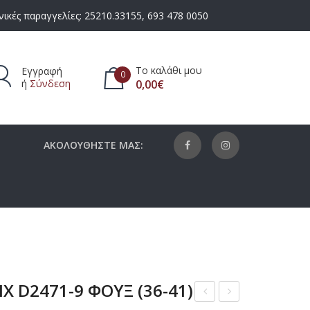
ικές παραγγελίες:
25210.33155
,
693 478 0050
Το καλάθι μου
Εγγραφή
0
ή
Σύνδεση
0,00
€
πάρχουν προϊόντα στο καλάθι.
ΑΚΟΛΟΥΘΗΣΤΕ ΜΑΣ:
X D2471-9 ΦΟΥΞ (36-41)