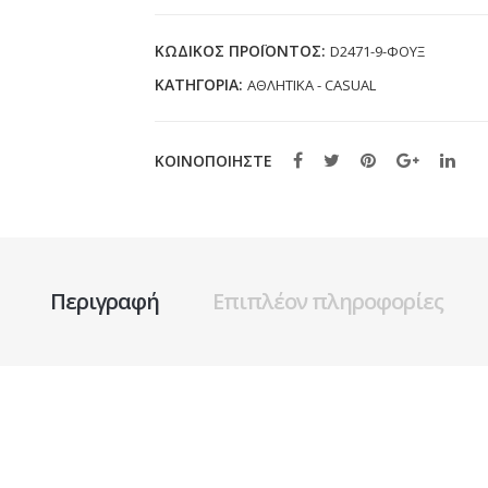
ΦΟΥΞ
(36-
ΚΩΔΙΚΌΣ ΠΡΟΪΌΝΤΟΣ:
D2471-9-ΦΟΥΞ
41)
ΚΑΤΗΓΟΡΊΑ:
ΑΘΛΗΤΙΚΑ - CASUAL
ποσότητα
ΚΟΙΝΟΠΟΙΗΣΤΕ
Περιγραφή
Επιπλέον πληροφορίες