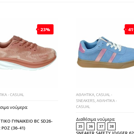
23%
4
ΙΚΑ - CASUAL
ΑΘΛΗΤΙΚΑ
,
CASUAL -
SNEAKERS
,
ΑΘΛΗΤΙΚΑ -
CASUAL
σιμα νούμερα:
Διαθέσιμα νούμερα:
ΤΙΚΟ ΓΥΝΑΙΚΕΙΟ BC SD26-
35
36
37
38
 ΡΟΖ (36-41)
SNEAKER SAFETY JOGGER 62