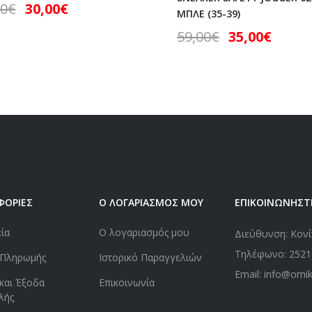
00
€
30,00
€
ΜΠΛΕ (35-39)
59,00
€
35,00
€
ΦΟΡΙΕΣ
Ο ΛΟΓΑΡΙΑΣΜΟΣ ΜΟΥ
ΕΠΙΚΟΙΝΩΝΗΣΤ
εία
Ο λογαριασμός μου
Διεύθυνση: Κονί
Τηλέφωνο:
2521
 Πληρωμής
Ιστορικό Παραγγελιών
Email: info@omi
και Έξοδα
Επικοινωνία
λής