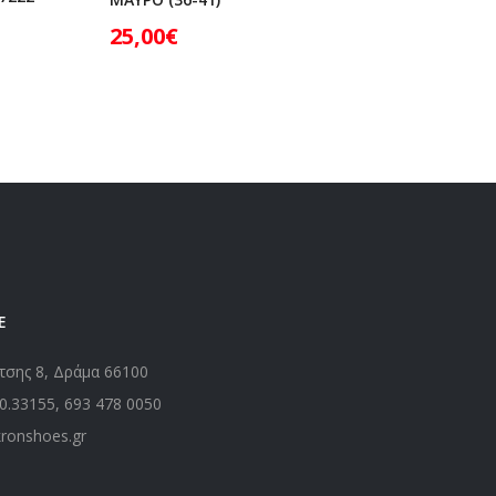
25,00
€
25,00
Ε
τσης 8, Δράμα 66100
0.33155
,
693 478 0050
kronshoes.gr