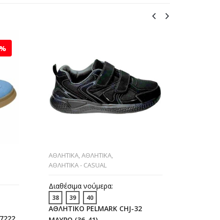
1%
ΑΘΛΗΤΙΚΑ
,
ΑΘΛΗΤΙΚΑ
,
ΑΘΛΗΤΙΚ
ΑΘΛΗΤΙΚΑ - CASUAL
CASUAL
Διαθέσιμα νούμερα:
Διαθέσι
38
39
40
38
40
ΑΘΛΗΤΙΚΟ PELMARK CHJ-32
ΑΘΛΗΤΙ
7222
ΜΑΥΡΟ (36-41)
ΦΟΥΞ (3