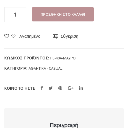
ΑΘΛΗΤΙΚΟ
ΠΡΟΣΘΉΚΗ ΣΤΟ ΚΑΛΆΘΙ
ΑΝΔΡΙΚΟ
PELMARK
PE-
Αγαπημένο
Σύγκριση
40A
ΜΑΥΡΟ
(40-
ΚΩΔΙΚΌΣ ΠΡΟΪΌΝΤΟΣ:
PE-40A-ΜΑΥΡΟ
46)
ΚΑΤΗΓΟΡΊΑ:
ΑΘΛΗΤΙΚΑ - CASUAL
ποσότητα
ΚΟΙΝΟΠΟΙΗΣΤΕ
Περιγραφή