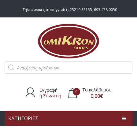
Τηλεφωνικές παραγγελίες:
25210.33155
,
693 478 0050
Products
search
Το καλάθι μου
Εγγραφή
0
ή
Σύνδεση
0,00
€
ΚΑΤΗΓΟΡΙΕΣ
Δεν υπάρχουν προϊόντα στο
καλάθι.
ΑΡΧΙΚΗ