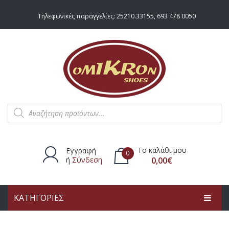
Τηλεφωνικές παραγγελίες:
25210.33155
,
693 478 0050
Products
search
Το καλάθι μου
Εγγραφή
0
ή
Σύνδεση
0,00
€
ΚΑΤΗΓΟΡΙΕΣ
Δεν υπάρχουν προϊόντα στο
καλάθι.
ΑΡΧΙΚΗ