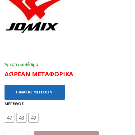
SP
E
OR
MN
TIV
215
X-
52
S-
ΠΟ
HA
ΛΥΧ
RLE
ΡΩ
Y
ΜΕ
Άμεσα διαθέσιμο
ΜΠ
Σ
ΔΩΡΕΑΝ ΜΕΤΑΦΟΡΙΚΑ
ΛΕ
(19
(36
-
ΠΙΝΑΚΑΣ ΜΕΓΕΘΩΝ!
-
34)
41)
ΜΈΓΕΘΟΣ
47
48
49