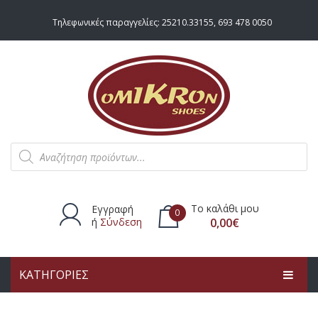
Τηλεφωνικές παραγγελίες:
25210.33155
,
693 478 0050
Products
search
Το καλάθι μου
Εγγραφή
0
ή
Σύνδεση
0,00
€
ΚΑΤΗΓΟΡΙΕΣ
Δεν υπάρχουν προϊόντα στο
καλάθι.
ΑΡΧΙΚΗ