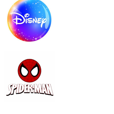
99
Ι
ΡΟ
(25
Ζ
-
30)