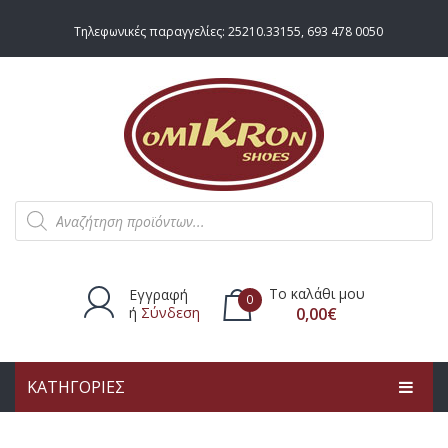
Τηλεφωνικές παραγγελίες:
25210.33155
,
693 478 0050
Products
search
Το καλάθι μου
Εγγραφή
0
ή
Σύνδεση
0,00
€
ΚΑΤΗΓΟΡΙΕΣ
Δεν υπάρχουν προϊόντα στο
καλάθι.
ΑΡΧΙΚΗ