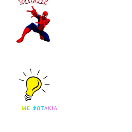
(28
4
-
ΜΠ
39)
ΛΕ
(24
-
35)