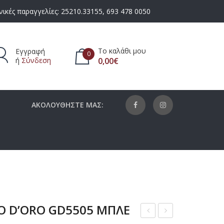
ικές παραγγελίες:
25210.33155
,
693 478 0050
Το καλάθι μου
Εγγραφή
0
ή
Σύνδεση
0,00
€
πάρχουν προϊόντα στο καλάθι.
ΑΚΟΛΟΥΘΗΣΤΕ ΜΑΣ:
O D’ORO GD5505 ΜΠΛΕ