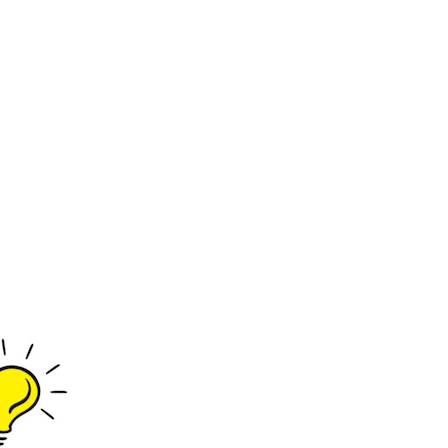
ΘΛ
ΘΛ
ΗΤΙ
ΗΤΙ
ΚΟ
ΚΟ
ΑΓ
ΑΓ
ΟΡΙ
ΟΡΙ
GIA
BAC
RDI
IO
NO
VT0
D’O
45-
RO
M
GD
ΜΠ
550
ΛΕ
5
(22
ΜΑ
-
ΥΡ
35)
Ο