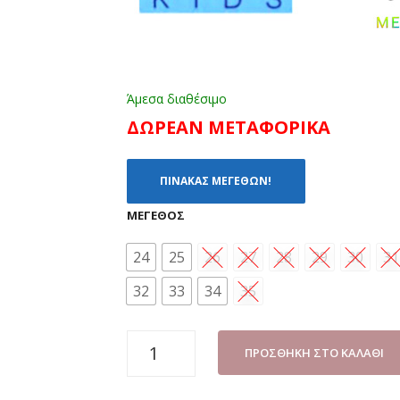
Άμεσα διαθέσιμο
ΔΩΡΕΑΝ ΜΕΤΑΦΟΡΙΚΑ
ΠΙΝΑΚΑΣ ΜΕΓΕΘΩΝ!
ΜΈΓΕΘΟΣ
24
25
26
27
28
29
30
31
32
33
34
35
ΑΘΛΗΤΙΚΟ
ΠΡΟΣΘΉΚΗ ΣΤΟ ΚΑΛΆΘΙ
ΑΓΟΡΙ
GIARDINO