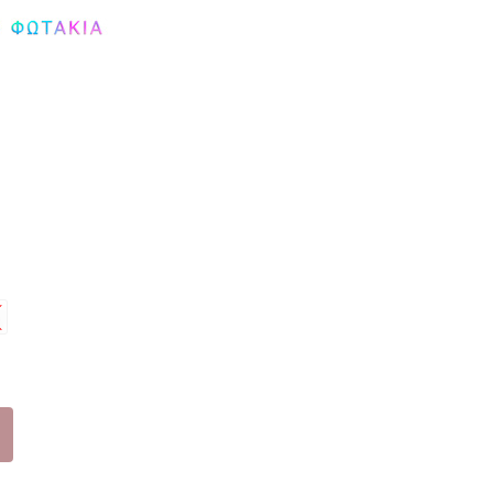
(24
-
35)