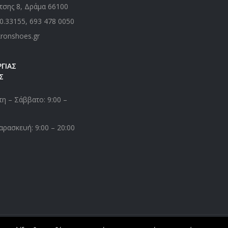
τσης 8, Δράμα 66100
0.33155
,
693 478 0050
kronshoes.gr
ΓΙΑΣ
Σ
η – Σάββατο: 9:00 –
αρασκευή: 9:00 – 20:00