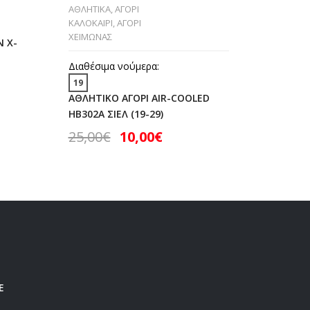
ΑΘΛΗΤΙΚΑ
,
ΑΓΟΡΙ
Διαθέσι
ΚΑΛΟΚΑΙΡΙ
,
ΑΓΟΡΙ
27
ΧΕΙΜΩΝΑΣ
N X-
ΑΘΛΗΤΙ
D’ORO G
Διαθέσιμα νούμερα:
30,00
19
ΑΘΛΗΤΙΚΟ ΑΓΟΡΙ AIR-COOLED
HB302A ΣΙΕΛ (19-29)
25,00
€
10,00
€
Ε