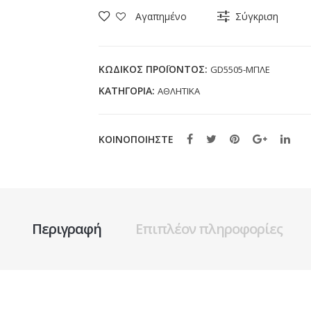
D'ORO
Αγαπημένο
Σύγκριση
GD5505
ΜΠΛΕ
(24-
ΚΩΔΙΚΌΣ ΠΡΟΪΌΝΤΟΣ:
GD5505-ΜΠΛΕ
35)
ΚΑΤΗΓΟΡΊΑ:
ΑΘΛΗΤΙΚΑ
ποσότητα
ΚΟΙΝΟΠΟΙΗΣΤΕ
Περιγραφή
Επιπλέον πληροφορίες