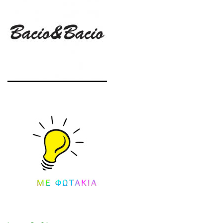
5
(22
ΜΠ
-
ΛΕ
35)
(24
-
35)