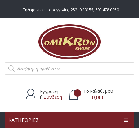
Τηλεφωνικές παραγγελίες:
25210.33155
,
693 478 0050
Products
search
Το καλάθι μου
Εγγραφή
0
ή
Σύνδεση
0,00
€
ΚΑΤΗΓΟΡΙΕΣ
Δεν υπάρχουν προϊόντα στο
καλάθι.
ΑΡΧΙΚΗ