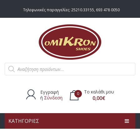
Τηλεφωνικές παραγγελίες:
25210.33155
,
693 478 0050
Products
search
Το καλάθι μου
Εγγραφή
0
ή
Σύνδεση
0,00
€
ΚΑΤΗΓΟΡΙΕΣ
Δεν υπάρχουν προϊόντα στο
καλάθι.
ΑΡΧΙΚΗ