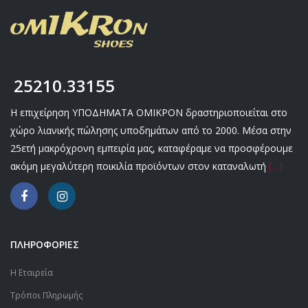
ΖΩΑΚΙΑ
ΜΠΟΤΑΚΙΑ
ΖΩΑΚΙΑ
ΑΝΑΤΟΜΙΚΑ ΠΑΠΟΥΤΣΙΑ – ΜΟΚΑΣΙΝΙΑ
ΠΙΤΖΑΜΕΣ ΓΥΝΑΙΚΕΙΕΣ ΧΕΙΜΕΡΙΝΕΣ
ΚΟΡΙΤΣΙ ΒΕΝΤΟΥΖΑΚΙΑ
ΑΓΟΡΙ ΧΕΙΜΩΝΑΣ
ΓΥΝΑΙΚΕΙΑ 10 € ΚΑΛΟΚΑΙΡΙ
ΓΑΛΟΤΣΕΣ
ΣΑΜΠΩ ΑΝΑΤΟΜΙΚΑ
ΠΙΤΖΑΜΕΣ ΑΝΔΡΙΚΕΣ ΧΕΙΜΕΡΙΝΕΣ
ΑΝΔΡΙΚΕΣ ΚΑΛΤΣΕΣ
ΚΟΡΙΤΣΙ ΧΕΙΜΩΝΑΣ
ΑΓΟΡΙ 10 € ΧΕΙΜΩΝΑΣ
ΖΩΑΚΙΑ
ΠΑΝΤΟΦΛΕΣ ΧΕΙΜΕΡΙΝΕΣ
ΣΕΤ ΑΝΔΡΙΚΕΣ ΚΑΛΤΣΕΣ
ΑΝΔΡΙΚΑ ΧΕΙΜΩΝΑΣ
ΚΟΡΙΤΣΙ 10 € ΧΕΙΜΩΝΑΣ
25210.33155
ΔΕΡΜΑΤΙΝΕΣ – ΑΝΑΤΟΜΙΚΕΣ
ΓΥΝΑΙΚΕΙΕΣ ΚΑΛΤΣΕΣ
ΓΥΝΑΙΚΕΙΑ ΧΕΙΜΩΝΑΣ
ΑΝΔΡΙΚΑ 10 € ΧΕΙΜΩΝΑΣ
Η επιχείρηση ΥΠΟΔΗΜΑΤΑ ΟΜΙΚΡΟΝ δραστηριοποιείται στο
ΠΑΝΤΟΦΛΕΣ ΚΛΕΙΣΤΕΣ
ΣΕΤ ΓΥΝΑΙΚΕΙΕΣ ΚΑΛΤΣΕΣ
ΓΥΝΑΙΚΕΙΑ 10 € ΧΕΙΜΩΝΑΣ
χώρο λιανικής πώλησης υποδημάτων από το 2000. Μέσα στην
25ετή μακρόχρονη εμπειρία μας, καταφέραμε να προσφέρουμε
ΜΠΟΤΑΚΙΑ
ακόμη μεγαλύτερη ποικιλία προϊόντων στον καταναλωτή
[…]
ΖΩΑΚΙΑ
ΠΛΗΡΟΦΟΡΙΕΣ
Η Εταιρεία
Τρόποι Πληρωμής