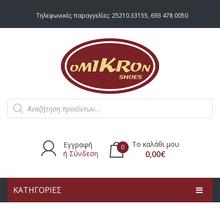
Τηλεφωνικές παραγγελίες:
25210.33155
,
693 478 0050
Products
search
Το καλάθι μου
Εγγραφή
0
ή
Σύνδεση
0,00
€
ΚΑΤΗΓΟΡΙΕΣ
Δεν υπάρχουν προϊόντα στο
καλάθι.
ΑΡΧΙΚΗ