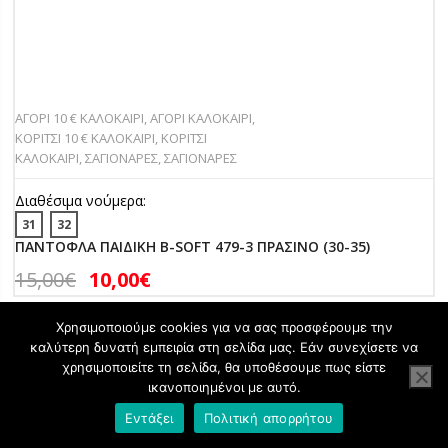
ΑΓΟΡΙ 10 € ΚΑΛΟΚΑΙΡΙ
,
ΑΓΟΡΙ ΚΑΛΟΚΑΙΡΙ
,
ΚΟΡΙΤΣΙ 10 € ΚΑΛΟΚΑΙΡΙ
,
ΚΟΡΙΤΣΙ
ΚΑΛΟΚΑΙΡΙ
,
ΣΑΓΙΟΝΑΡΕΣ
,
ΣΑΓΙΟΝΑΡΕΣ
Διαθέσιμα νούμερα:
31
32
ΠΑΝΤΟΦΛΑ ΠΑΙΔΙΚΗ B-SOFT 479-3 ΠΡΑΣΙΝΟ (30-35)
15,00
€
10,00
€
Χρησιμοποιούμε cookies για να σας προσφέρουμε την
καλύτερη δυνατή εμπειρία στη σελίδα μας. Εάν συνεχίσετε να
60%
χρησιμοποιείτε τη σελίδα, θα υποθέσουμε πως είστε
ικανοποιημένοι με αυτό.
Εντάξει
Πολιτική απορρήτου